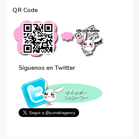
QR Code
Síguenos en Twitter