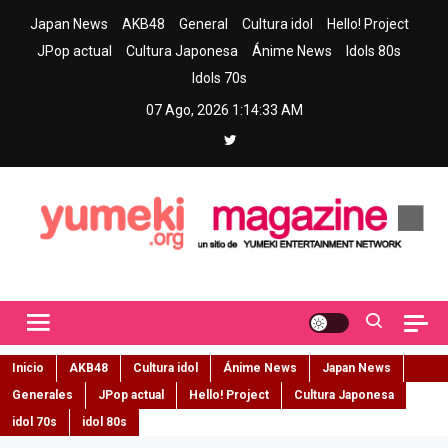
Skip
Japan News
AKB48
General
Cultura idol
Hello! Project
to
JPop actual
Cultura Japonesa
Ánime News
Idols 80s
content
Idols 70s
07 Ago, 2026
1:14:34 AM
Yumeki Magazine
Jpop y musica idol – Tu portal de jpop, movimiento idol y cultura
japonesa en español
Inicio
AKB48
Cultura idol
Ánime News
Japan News
Generales
JPop actual
Hello! Project
Cultura Japonesa
idol 70s
idol 80s