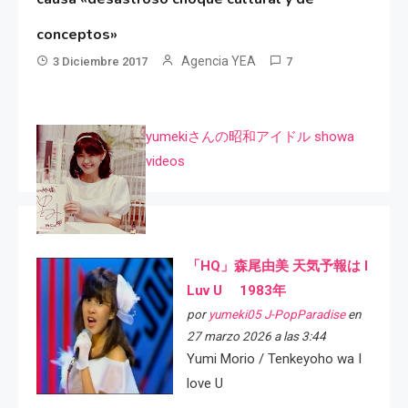
conceptos»
Agencia YEA
3 Diciembre 2017
7
yumekiさんの昭和アイドル showa
videos
「HQ」森尾由美 天気予報は I
Luv U 1983年
por
yumeki05 J-PopParadise
en
27 marzo 2026 a las 3:44
Yumi Morio / Tenkeyoho wa I
love U