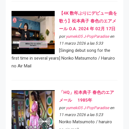
【4K 数年ぶりにデビュー曲を
歌う】松本典子 春色のエアメ
ール O.A. 2024 年 02月 17日
por
yumeki05 J-PopParadise
en
11 marzo 2026 a las 5:33
[Singing debut song for the
first time in several years] Noriko Matsumoto / Haruiro
no Air Mail
「HQ」松本典子 春色のエア
メール 1985年
por
yumeki05 J-PopParadise
en
11 marzo 2026 a las 5:23
Noriko Matsumoto / haruiro