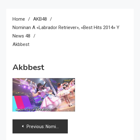
Home
AKB48
Nominan A «Labrador Retriever», «Best Hits 2014» Y
News 48
Akbbest
Akbbest
Navegación
Previous:
Nominan a «Labrador Retriever», «Best Hits 2014» y news 48