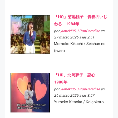
「HQ」菊池桃子 青春のいじ
わる 1984年
por
yumeki05 J-PopParadise
en
27 marzo 2026 a las 2:51
Momoko Kikuchi / Seishun no
ijiwaru
「HD」北岡夢子 恋心
1988年
por
yumeki05 J-PopParadise
en
26 marzo 2026 a las 3:57
Yumeko Kitaoka / Koigokoro