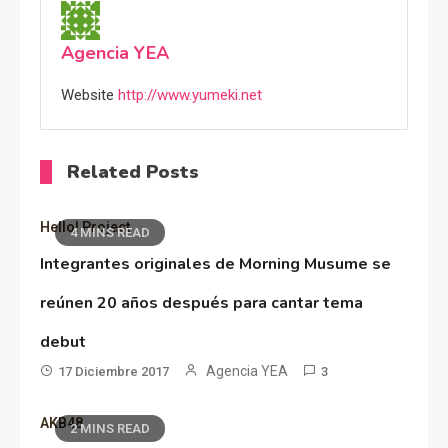
Agencia YEA
Website
http://www.yumeki.net
Related Posts
Hello! Project
4 MINS READ
Integrantes originales de Morning Musume se
reúnen 20 años después para cantar tema
debut
Agencia YEA
17 Diciembre 2017
3
AKB48
2 MINS READ