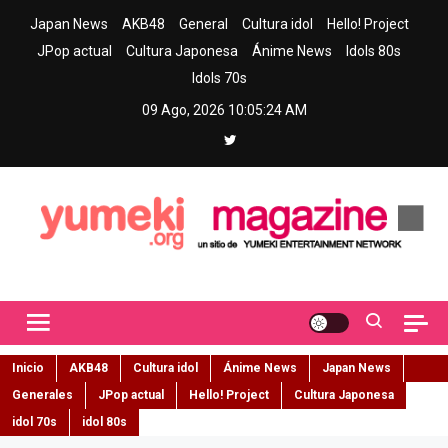
Skip
Japan News
AKB48
General
Cultura idol
Hello! Project
to
JPop actual
Cultura Japonesa
Ánime News
Idols 80s
content
Idols 70s
09 Ago, 2026
10:05:25 AM
Yumeki Magazine
Jpop y musica idol – Tu portal de jpop, movimiento idol y cultura
japonesa en español
Inicio
AKB48
Cultura idol
Ánime News
Japan News
Generales
JPop actual
Hello! Project
Cultura Japonesa
idol 70s
idol 80s