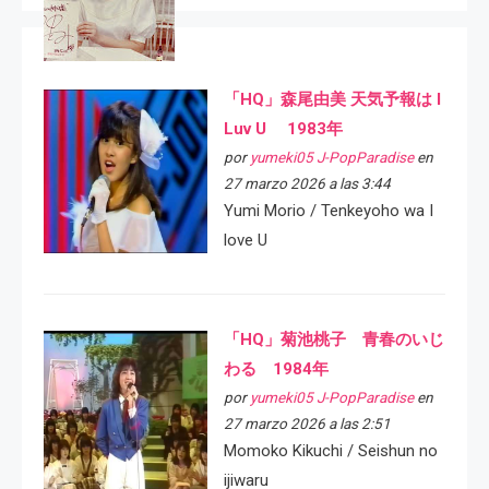
「HQ」森尾由美 天気予報は I
Luv U 1983年
por
yumeki05 J-PopParadise
en
27 marzo 2026 a las 3:44
Yumi Morio / Tenkeyoho wa I
love U
「HQ」菊池桃子 青春のいじ
わる 1984年
por
yumeki05 J-PopParadise
en
27 marzo 2026 a las 2:51
Momoko Kikuchi / Seishun no
ijiwaru