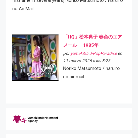
first time in several years] Noriko Matsumoto / Haruiro
no Air Mail
「HQ」松本典子 春色のエア
メール 1985年
por
yumeki05 J-PopParadise
en
11 marzo 2026 a las 5:23
Noriko Matsumoto / haruiro
no air mail