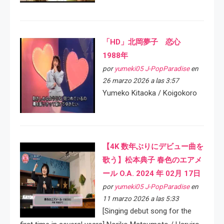
「HD」北岡夢子 恋心
1988年
por
yumeki05 J-PopParadise
en
26 marzo 2026 a las 3:57
Yumeko Kitaoka / Koigokoro
【4K 数年ぶりにデビュー曲を
歌う】松本典子 春色のエアメ
ール O.A. 2024 年 02月 17日
por
yumeki05 J-PopParadise
en
11 marzo 2026 a las 5:33
[Singing debut song for the