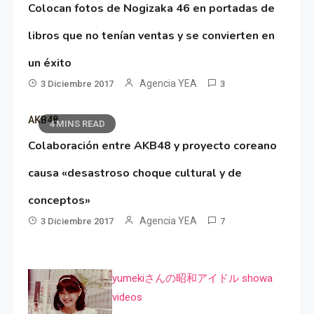
Colocan fotos de Nogizaka 46 en portadas de
libros que no tenían ventas y se convierten en
un éxito
Agencia YEA
3 Diciembre 2017
3
AKB48
4 MINS READ
Colaboración entre AKB48 y proyecto coreano
causa «desastroso choque cultural y de
conceptos»
Agencia YEA
3 Diciembre 2017
7
yumekiさんの昭和アイドル showa
videos