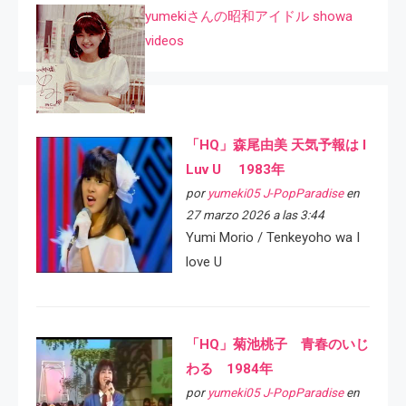
yumekiさんの昭和アイドル showa
videos
「HQ」森尾由美 天気予報は I
Luv U 1983年
por
yumeki05 J-PopParadise
en
27 marzo 2026 a las 3:44
Yumi Morio / Tenkeyoho wa I
love U
「HQ」菊池桃子 青春のいじ
わる 1984年
por
yumeki05 J-PopParadise
en