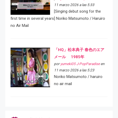
11 marzo 2026 a las 5:33
[Singing debut song for the
first time in several years] Noriko Matsumoto / Haruiro
no Air Mail
「HQ」松本典子 春色のエア
メール 1985年
por
yumeki05 J-PopParadise
en
11 marzo 2026 a las 5:23
Noriko Matsumoto / haruiro
no air mail