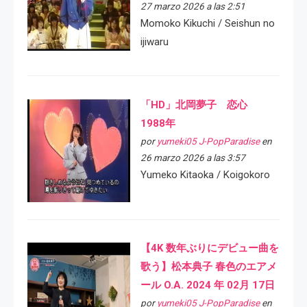
27 marzo 2026 a las 2:51
Momoko Kikuchi / Seishun no
ijiwaru
「HD」北岡夢子 恋心
1988年
por
yumeki05 J-PopParadise
en
26 marzo 2026 a las 3:57
Yumeko Kitaoka / Koigokoro
【4K 数年ぶりにデビュー曲を
歌う】松本典子 春色のエアメ
ール O.A. 2024 年 02月 17日
por
yumeki05 J-PopParadise
en