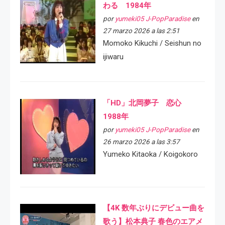
わる 1984年
por
yumeki05 J-PopParadise
en
27 marzo 2026 a las 2:51
Momoko Kikuchi / Seishun no
ijiwaru
「HD」北岡夢子 恋心
1988年
por
yumeki05 J-PopParadise
en
26 marzo 2026 a las 3:57
Yumeko Kitaoka / Koigokoro
【4K 数年ぶりにデビュー曲を
歌う】松本典子 春色のエアメ