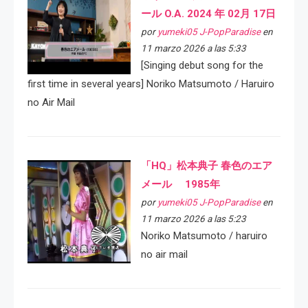
ール O.A. 2024 年 02月 17日
por
yumeki05 J-PopParadise
en
11 marzo 2026 a las 5:33
[Singing debut song for the
first time in several years] Noriko Matsumoto / Haruiro
no Air Mail
「HQ」松本典子 春色のエア
メール 1985年
por
yumeki05 J-PopParadise
en
11 marzo 2026 a las 5:23
Noriko Matsumoto / haruiro
no air mail