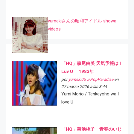
yumekiさんの昭和アイドル showa
videos
「HQ」森尾由美 天気予報は I
Luv U 1983年
por
yumeki05 J-PopParadise
en
27 marzo 2026 a las 3:44
Yumi Morio / Tenkeyoho wa I
love U
「HQ」菊池桃子 青春のいじ