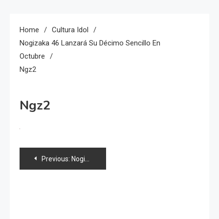
Home
Cultura Idol
Nogizaka 46 Lanzará Su Décimo Sencillo En
Octubre
Ngz2
Ngz2
Navegación
Previous:
Nogizaka 46 lanzará su décimo sencillo en octubre
de
entradas