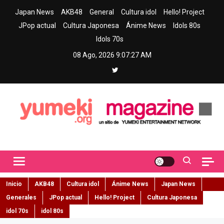
Skip
Japan News
AKB48
General
Cultura idol
Hello! Project
to
JPop actual
Cultura Japonesa
Ánime News
Idols 80s
content
Idols 70s
08 Ago, 2026
9:07:28 AM
Yumeki Magazine
Jpop y musica idol – Tu portal de jpop, movimiento idol y cultura
japonesa en español
Inicio
AKB48
Cultura idol
Ánime News
Japan News
Generales
JPop actual
Hello! Project
Cultura Japonesa
idol 70s
idol 80s