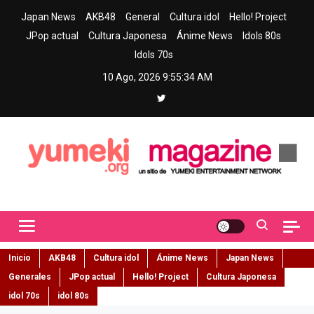
Skip
Japan News
AKB48
General
Cultura idol
Hello! Project
to
JPop actual
Cultura Japonesa
Ánime News
Idols 80s
content
Idols 70s
10 Ago, 2026
9:55:35 AM
Yumeki Magazine
Jpop y musica idol – Tu portal de jpop, movimiento idol y cultura
japonesa en español
Inicio
AKB48
Cultura idol
Ánime News
Japan News
Generales
JPop actual
Hello! Project
Cultura Japonesa
idol 70s
idol 80s