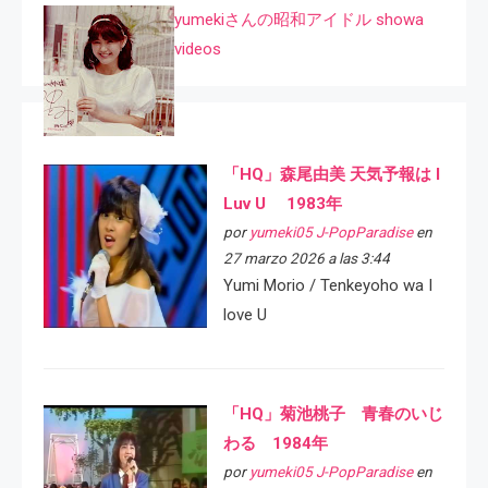
yumekiさんの昭和アイドル showa
videos
「HQ」森尾由美 天気予報は I
Luv U 1983年
por
yumeki05 J-PopParadise
en
27 marzo 2026 a las 3:44
Yumi Morio / Tenkeyoho wa I
love U
「HQ」菊池桃子 青春のいじ
わる 1984年
por
yumeki05 J-PopParadise
en