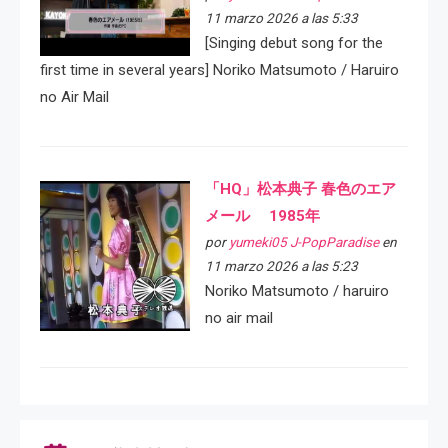
11 marzo 2026 a las 5:33
[Singing debut song for the
first time in several years] Noriko Matsumoto / Haruiro
no Air Mail
「HQ」松本典子 春色のエア
メール 1985年
por
yumeki05 J-PopParadise
en
11 marzo 2026 a las 5:23
Noriko Matsumoto / haruiro
no air mail