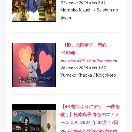
27 marzo 2026 a las 2:51
Momoko Kikuchi / Seishun no
ijiwaru
「HD」北岡夢子 恋心
1988年
por
yumeki05 J-PopParadise
en
26 marzo 2026 a las 3:57
Yumeko Kitaoka / Koigokoro
【4K 数年ぶりにデビュー曲を
歌う】松本典子 春色のエアメ
ール O.A. 2024 年 02月 17日
por
yumeki05 J-PopParadise
en