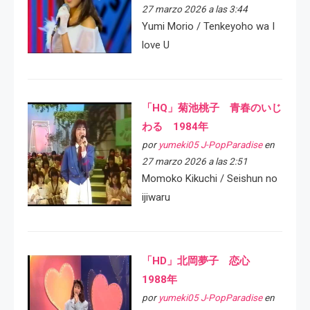
27 marzo 2026 a las 3:44
Yumi Morio / Tenkeyoho wa I
love U
「HQ」菊池桃子 青春のいじ
わる 1984年
por
yumeki05 J-PopParadise
en
27 marzo 2026 a las 2:51
Momoko Kikuchi / Seishun no
ijiwaru
「HD」北岡夢子 恋心
1988年
por
yumeki05 J-PopParadise
en