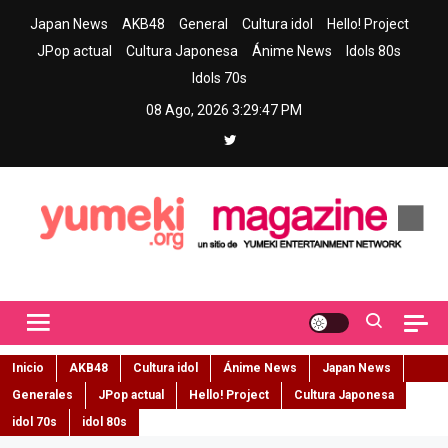
Skip
Japan News
AKB48
General
Cultura idol
Hello! Project
to
JPop actual
Cultura Japonesa
Ánime News
Idols 80s
content
Idols 70s
08 Ago, 2026
3:29:48 PM
Yumeki Magazine
Jpop y musica idol – Tu portal de jpop, movimiento idol y cultura
japonesa en español
Inicio
AKB48
Cultura idol
Ánime News
Japan News
Generales
JPop actual
Hello! Project
Cultura Japonesa
idol 70s
idol 80s