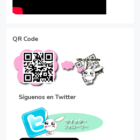
QR Code
Síguenos en Twitter