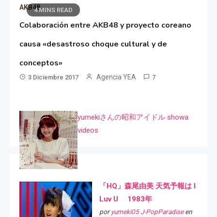
AKB48
4 MINS READ
Colaboración entre AKB48 y proyecto coreano
causa «desastroso choque cultural y de
conceptos»
Agencia YEA
3 Diciembre 2017
7
yumekiさんの昭和アイドル showa
videos
「HQ」森尾由美 天気予報は I
Luv U 1983年
por
yumeki05 J-PopParadise
en