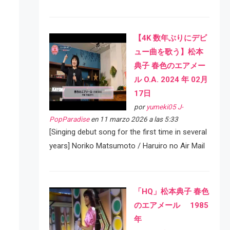
【4K 数年ぶりにデビ
ュー曲を歌う】松本
典子 春色のエアメー
ル O.A. 2024 年 02月
17日
por
yumeki05 J-
PopParadise
en 11 marzo 2026 a las 5:33
[Singing debut song for the first time in several
years] Noriko Matsumoto / Haruiro no Air Mail
「HQ」松本典子 春色
のエアメール 1985
年