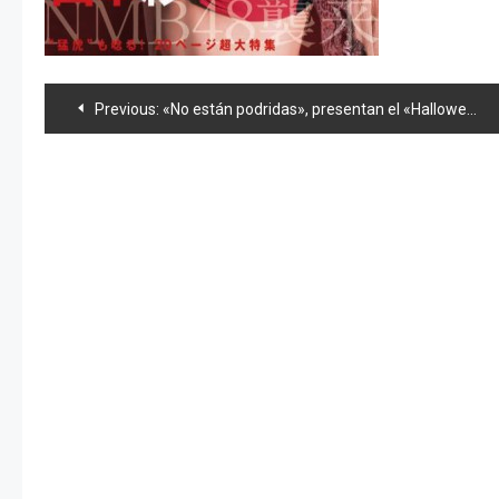
Navegación
Previous:
«No están podridas», presentan el «Halloween Night» y news 48
de
entradas