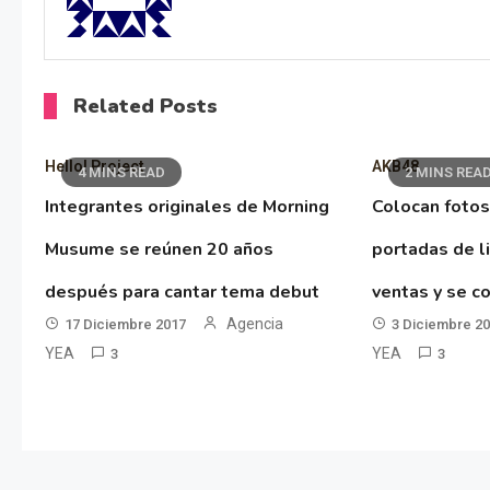
Related Posts
Hello! Project
AKB48
4 MINS READ
2 MINS REA
Integrantes originales de Morning
Colocan fotos
Musume se reúnen 20 años
portadas de l
después para cantar tema debut
ventas y se co
Agencia
17 Diciembre 2017
3 Diciembre 2
YEA
YEA
3
3