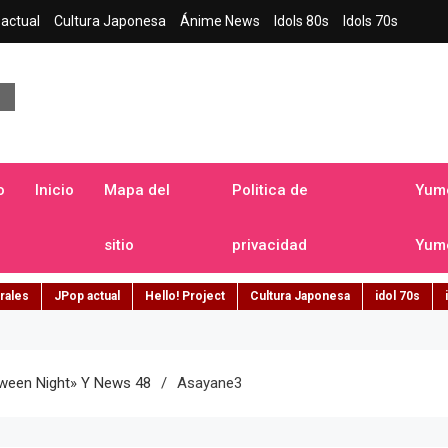
actual
Cultura Japonesa
Ánime News
Idols 80s
Idols 70s
a japonesa en español
o
Inicio
Mapa del
Politica de
Yume
sitio
privacidad
Yume
rales
JPop actual
Hello! Project
Cultura Japonesa
idol 70s
oween Night» Y News 48
Asayane3