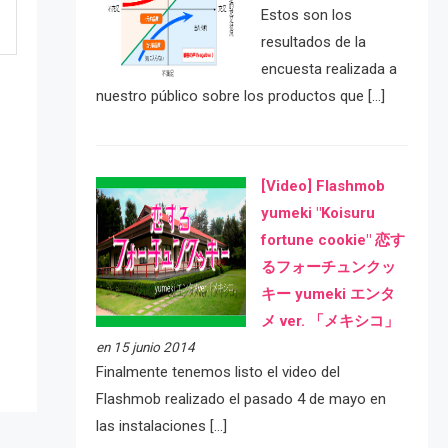
Estos son los
resultados de la
encuesta realizada a
nuestro público sobre los productos que […]
[Video] Flashmob
yumeki "Koisuru
fortune cookie" 恋す
e
るフォーチュンクッ
キー yumeki エンタ
メ ver. 「メキシコ」
en 15 junio 2014
Finalmente tenemos listo el video del
Flashmob realizado el pasado 4 de mayo en
las instalaciones […]