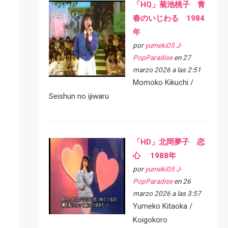
「HQ」菊池桃子 青
春のいじわる 1984
年
por
yumeki05 J-
PopParadise
en 27
marzo 2026 a las 2:51
Momoko Kikuchi /
Seishun no ijiwaru
「HD」北岡夢子 恋
心 1988年
por
yumeki05 J-
PopParadise
en 26
marzo 2026 a las 3:57
Yumeko Kitaoka /
Koigokoro