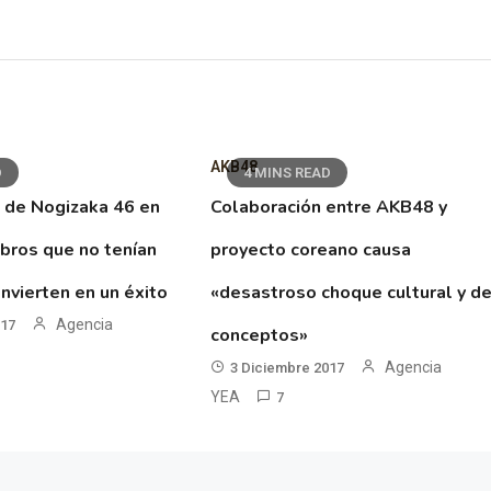
AKB48
D
4 MINS READ
 de Nogizaka 46 en
Colaboración entre AKB48 y
ibros que no tenían
proyecto coreano causa
nvierten en un éxito
«desastroso choque cultural y d
Agencia
017
conceptos»
Agencia
3 Diciembre 2017
YEA
7