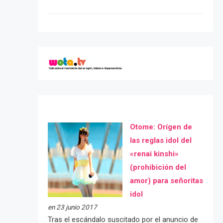
Otome: Orígen de
las reglas idol del
«renai kinshi»
(prohibición del
amor) para señoritas
idol
en 23 junio 2017
Tras el escándalo suscitado por el anuncio de