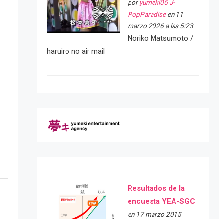
por
yumeki05 J-
PopParadise
en 11
marzo 2026 a las 5:23
Noriko Matsumoto /
haruiro no air mail
Resultados de la
encuesta YEA-SGC
en 17 marzo 2015