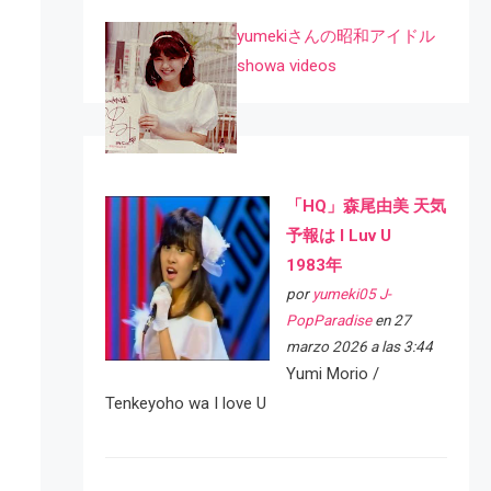
yumekiさんの昭和アイドル
showa videos
「HQ」森尾由美 天気
予報は I Luv U
1983年
por
yumeki05 J-
PopParadise
en 27
marzo 2026 a las 3:44
Yumi Morio /
Tenkeyoho wa I love U