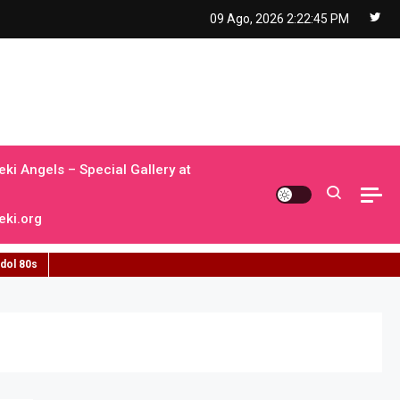
09 Ago, 2026
2:22:46 PM
ki Angels – Special Gallery at
ki.org
idol 80s