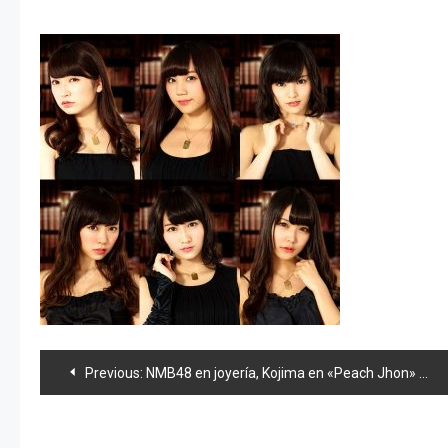
Navegación
Previous:
NMB48 en joyería, Kojima en «Peach Jhon» y Nogizaka46 news
de