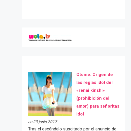
Otome: Orígen de
las reglas idol del
«renai kinshi»
(prohibición del
amor) para señoritas
idol
en 23 junio 2017
Tras el escándalo suscitado por el anuncio de