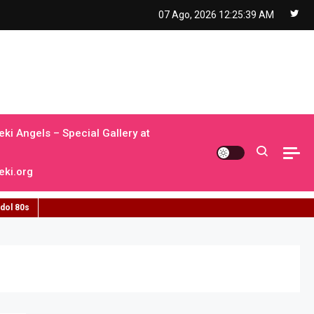
07 Ago, 2026
12:25:40 AM
ki Angels – Special Gallery at
ki.org
idol 80s