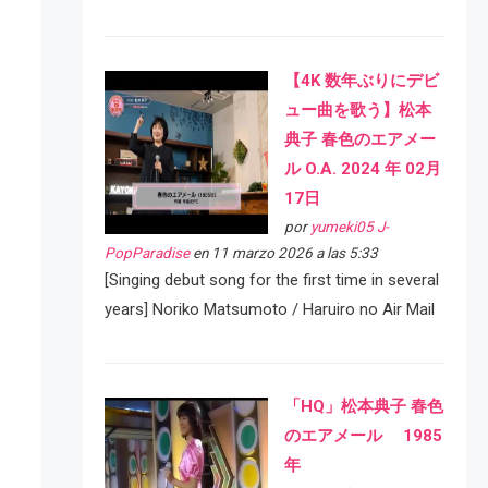
【4K 数年ぶりにデビ
ュー曲を歌う】松本
典子 春色のエアメー
ル O.A. 2024 年 02月
17日
por
yumeki05 J-
PopParadise
en 11 marzo 2026 a las 5:33
[Singing debut song for the first time in several
years] Noriko Matsumoto / Haruiro no Air Mail
「HQ」松本典子 春色
のエアメール 1985
年