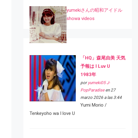
yumekiさんの昭和アイドル
showa videos
「HQ」森尾由美 天気
予報は I Luv U
1983年
por
yumeki05 J-
PopParadise
en 27
marzo 2026 a las 3:44
Yumi Morio /
Tenkeyoho wa I love U