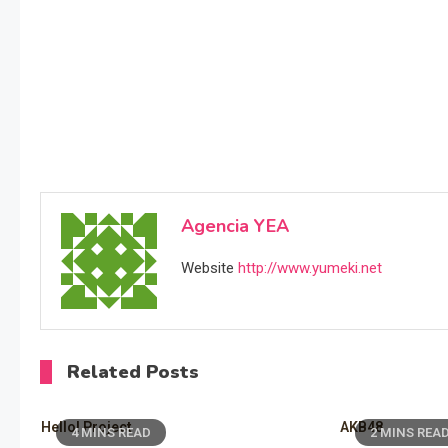
Agencia YEA
Website
http://www.yumeki.net
Related Posts
Hello! Project
AKB48
4 MINS READ
2 MINS REA