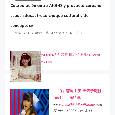
Colaboración entre AKB48 y proyecto coreano
causa «desastroso choque cultural y de
conceptos»
Agencia YEA
3 Diciembre 2017
7
yumekiさんの昭和アイドル showa
videos
「HQ」森尾由美 天気予報は I
Luv U 1983年
por
yumeki05 J-PopParadise
en
27 marzo 2026 a las 3:44