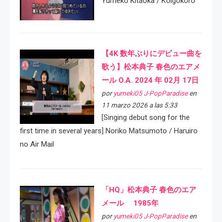
Yumeko Kitaoka / Koigokoro
【4K 数年ぶりにデビュー曲を
歌う】松本典子 春色のエアメ
ール O.A. 2024 年 02月 17日
por
yumeki05 J-PopParadise
en
11 marzo 2026 a las 5:33
[Singing debut song for the
first time in several years] Noriko Matsumoto / Haruiro
no Air Mail
「HQ」松本典子 春色のエア
メール 1985年
por
yumeki05 J-PopParadise
en