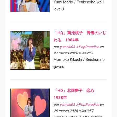
Yumi Morio / Tenkeyoho wa I
love U
「HQ」菊池桃子 青春のいじ
わる 1984年
por
yumeki05 J-PopParadise
en
27 marzo 2026 a las 2:51
Momoko Kikuchi / Seishun no
ijiwaru
「HD」北岡夢子 恋心
1988年
por
yumeki05 J-PopParadise
en
26 marzo 2026 a las 3:57