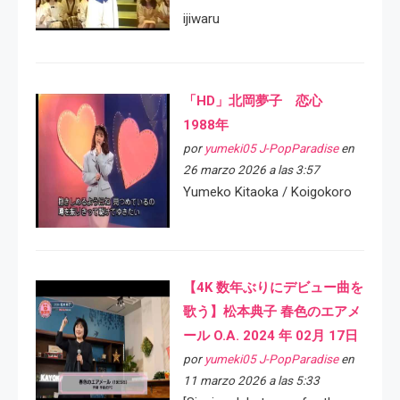
ijiwaru
「HD」北岡夢子 恋心
1988年
por
yumeki05 J-PopParadise
en
26 marzo 2026 a las 3:57
Yumeko Kitaoka / Koigokoro
【4K 数年ぶりにデビュー曲を
歌う】松本典子 春色のエアメ
ール O.A. 2024 年 02月 17日
por
yumeki05 J-PopParadise
en
11 marzo 2026 a las 5:33