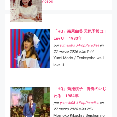
videos
「HQ」森尾由美 天気予報は I
Luv U 1983年
por
yumeki05 J-PopParadise
en
27 marzo 2026 a las 3:44
Yumi Morio / Tenkeyoho wa I
love U
「HQ」菊池桃子 青春のいじ
わる 1984年
por
yumeki05 J-PopParadise
en
27 marzo 2026 a las 2:51
Momoko Kikuchi / Seishun no