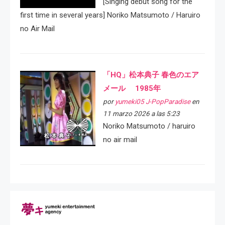
[Singing debut song for the
first time in several years] Noriko Matsumoto / Haruiro
no Air Mail
「HQ」松本典子 春色のエア
メール 1985年
por
yumeki05 J-PopParadise
en
11 marzo 2026 a las 5:23
Noriko Matsumoto / haruiro
no air mail