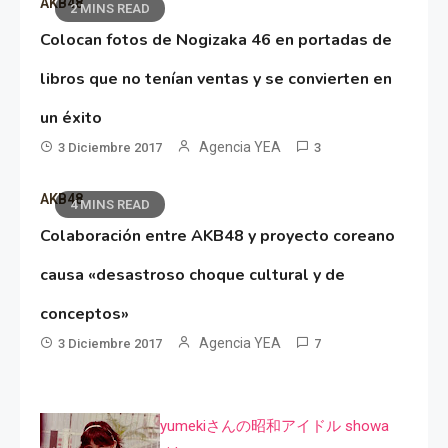
AKB48
2 MINS READ
Colocan fotos de Nogizaka 46 en portadas de
libros que no tenían ventas y se convierten en
un éxito
Agencia YEA
3 Diciembre 2017
3
AKB48
4 MINS READ
Colaboración entre AKB48 y proyecto coreano
causa «desastroso choque cultural y de
conceptos»
Agencia YEA
3 Diciembre 2017
7
yumekiさんの昭和アイドル showa