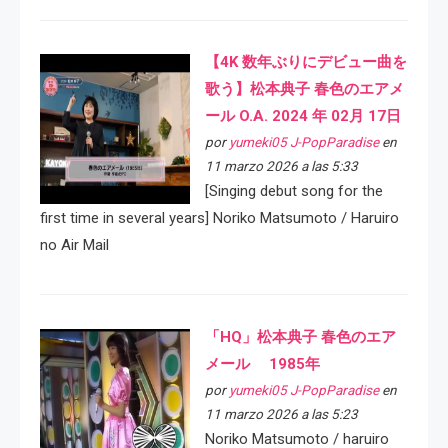
【4K 数年ぶりにデビュー曲を
歌う】松本典子 春色のエアメ
ール O.A. 2024 年 02月 17日
por
yumeki05 J-PopParadise
en
11 marzo 2026 a las 5:33
[Singing debut song for the
first time in several years] Noriko Matsumoto / Haruiro
no Air Mail
「HQ」松本典子 春色のエア
メール 1985年
por
yumeki05 J-PopParadise
en
11 marzo 2026 a las 5:23
Noriko Matsumoto / haruiro