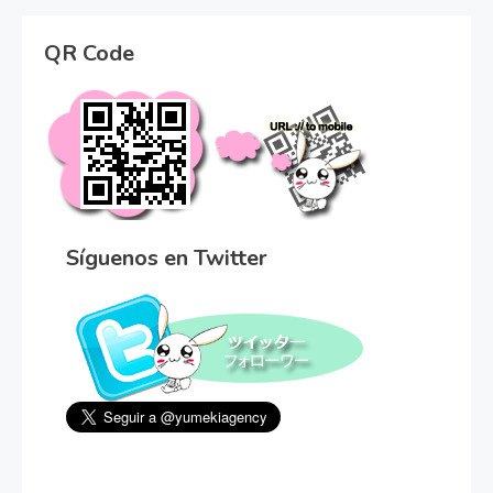
QR Code
Síguenos en Twitter