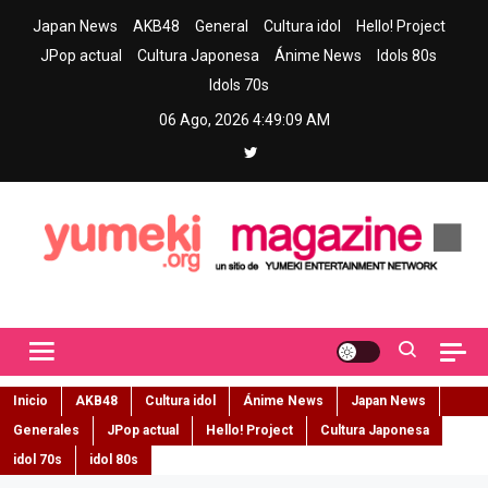
Skip
Japan News
AKB48
General
Cultura idol
Hello! Project
to
JPop actual
Cultura Japonesa
Ánime News
Idols 80s
content
Idols 70s
06 Ago, 2026
4:49:10 AM
Yumeki Magazine
Jpop y musica idol – Tu portal de jpop, movimiento idol y cultura
japonesa en español
Inicio
AKB48
Cultura idol
Ánime News
Japan News
Generales
JPop actual
Hello! Project
Cultura Japonesa
idol 70s
idol 80s