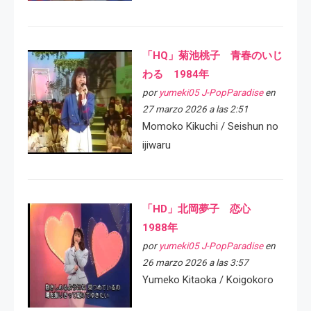
「HQ」菊池桃子 青春のいじ
わる 1984年
por
yumeki05 J-PopParadise
en
27 marzo 2026 a las 2:51
Momoko Kikuchi / Seishun no
ijiwaru
「HD」北岡夢子 恋心
1988年
por
yumeki05 J-PopParadise
en
26 marzo 2026 a las 3:57
Yumeko Kitaoka / Koigokoro