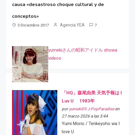
causa «desastroso choque cultural y de
conceptos»
Agencia YEA
3 Diciembre 2017
7
yumekiさんの昭和アイドル showa
videos
「HQ」森尾由美 天気予報は I
Luv U 1983年
por
yumeki05 J-PopParadise
en
27 marzo 2026 a las 3:44
Yumi Morio / Tenkeyoho wa I
love U