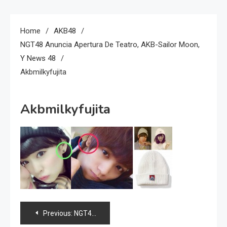
Home
AKB48
NGT48 Anuncia Apertura De Teatro, AKB-Sailor Moon,
Y News 48
Akbmilkyfujita
Akbmilkyfujita
Navegación
Previous:
NGT48 anuncia apertura de teatro, AKB-Sailor Moon, y news 48