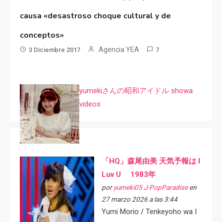
causa «desastroso choque cultural y de
conceptos»
Agencia YEA
3 Diciembre 2017
7
yumekiさんの昭和アイドル showa
videos
「HQ」森尾由美 天気予報は I
Luv U 1983年
por
yumeki05 J-PopParadise
en
27 marzo 2026 a las 3:44
Yumi Morio / Tenkeyoho wa I