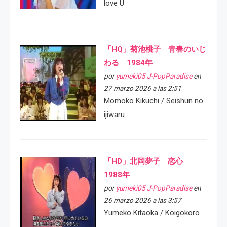
love U
「HQ」菊池桃子 青春のいじ
わる 1984年
por
yumeki05 J-PopParadise
en
27 marzo 2026 a las 2:51
Momoko Kikuchi / Seishun no
ijiwaru
「HD」北岡夢子 恋心
1988年
por
yumeki05 J-PopParadise
en
26 marzo 2026 a las 3:57
Yumeko Kitaoka / Koigokoro