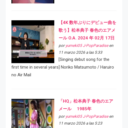
【4K 数年ぶりにデビュー曲を
歌う】松本典子 春色のエアメ
ール O.A. 2024 年 02月 17日
por
yumeki05 J-PopParadise
en
11 marzo 2026 a las 5:33
[Singing debut song for the
first time in several years] Noriko Matsumoto / Haruiro
no Air Mail
「HQ」松本典子 春色のエア
メール 1985年
por
yumeki05 J-PopParadise
en
11 marzo 2026 a las 5:23