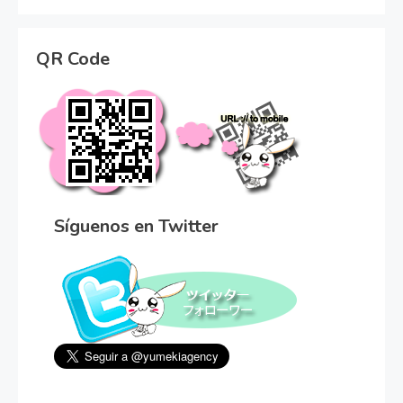
QR Code
Síguenos en Twitter