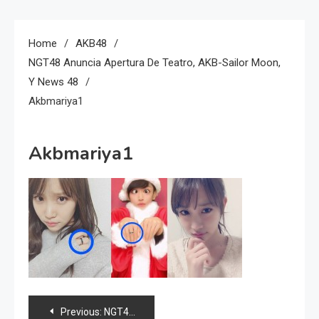
Home
AKB48
NGT48 Anuncia Apertura De Teatro, AKB-Sailor Moon,
Y News 48
Akbmariya1
Akbmariya1
Navegación
Previous:
NGT48 anuncia apertura de teatro, AKB-Sailor Moon, y news 48