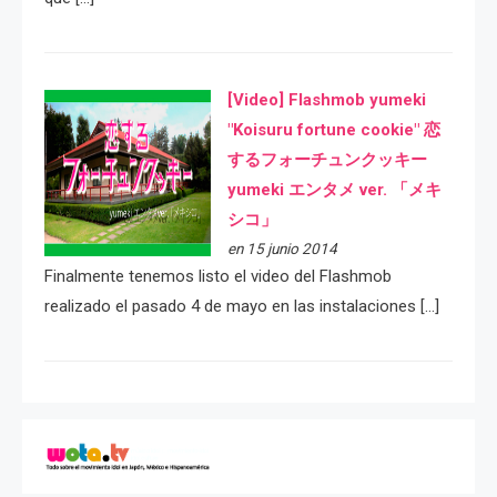
[Video] Flashmob yumeki
"Koisuru fortune cookie" 恋
するフォーチュンクッキー
yumeki エンタメ ver. 「メキ
シコ」
en 15 junio 2014
Finalmente tenemos listo el video del Flashmob
realizado el pasado 4 de mayo en las instalaciones […]