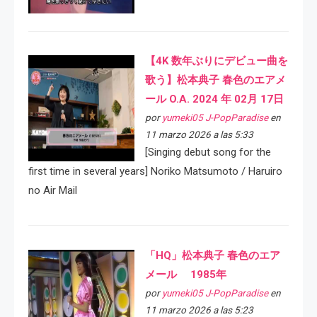
【4K 数年ぶりにデビュー曲を
歌う】松本典子 春色のエアメ
ール O.A. 2024 年 02月 17日
por
yumeki05 J-PopParadise
en
11 marzo 2026 a las 5:33
[Singing debut song for the
first time in several years] Noriko Matsumoto / Haruiro
no Air Mail
「HQ」松本典子 春色のエア
メール 1985年
por
yumeki05 J-PopParadise
en
11 marzo 2026 a las 5:23