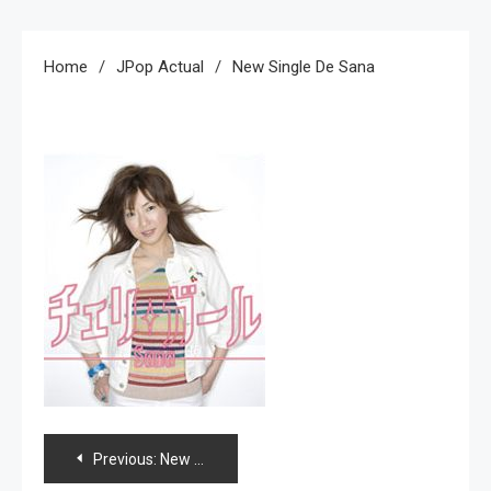
Home
JPop Actual
New Single De Sana
Navegación
Previous:
New single de Sana