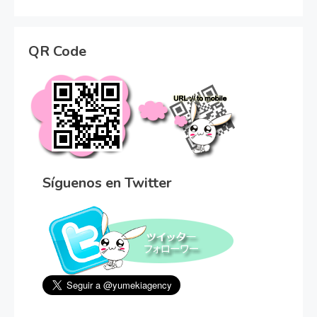
QR Code
Síguenos en Twitter