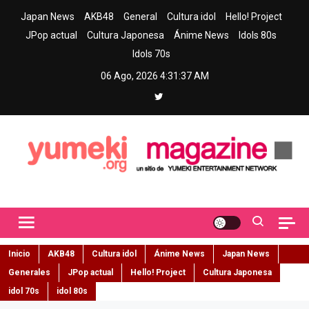
Skip
Japan News
AKB48
General
Cultura idol
Hello! Project
to
JPop actual
Cultura Japonesa
Ánime News
Idols 80s
content
Idols 70s
06 Ago, 2026
4:31:38 AM
Yumeki Magazine
Jpop y musica idol – Tu portal de jpop, movimiento idol y cultura
japonesa en español
Inicio
AKB48
Cultura idol
Ánime News
Japan News
Generales
JPop actual
Hello! Project
Cultura Japonesa
idol 70s
idol 80s