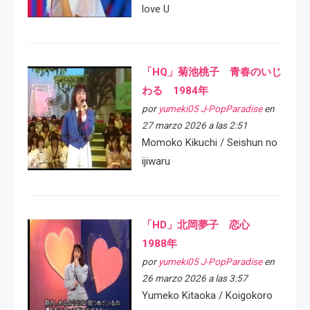
love U
「HQ」菊池桃子 青春のいじ
わる 1984年
por
yumeki05 J-PopParadise
en
27 marzo 2026 a las 2:51
Momoko Kikuchi / Seishun no
ijiwaru
「HD」北岡夢子 恋心
1988年
por
yumeki05 J-PopParadise
en
26 marzo 2026 a las 3:57
Yumeko Kitaoka / Koigokoro