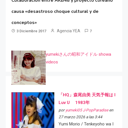
Colaboración entre AKB48 y proyecto coreano
causa «desastroso choque cultural y de
conceptos»
Agencia YEA
3 Diciembre 2017
7
yumekiさんの昭和アイドル showa
videos
「HQ」森尾由美 天気予報は I
Luv U 1983年
por
yumeki05 J-PopParadise
en
27 marzo 2026 a las 3:44
Yumi Morio / Tenkeyoho wa I