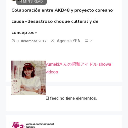
4 MINS READ
Colaboración entre AKB48 y proyecto coreano
causa «desastroso choque cultural y de
conceptos»
Agencia YEA
3 Diciembre 2017
7
yumekiさんの昭和アイドル showa
videos
El feed no tiene elementos.