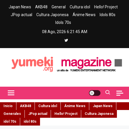
Skip
Japan News
AKB48
General
Cultura idol
Hello! Project
to
JPop actual
Cultura Japonesa
Ánime News
Idols 80s
content
Idols 70s
08 Ago, 2026
6:21:46 AM
Yumeki Magazine
Jpop y musica idol – Tu portal de jpop, movimiento idol y cultura
japonesa en español
Inicio
AKB48
Cultura idol
Ánime News
Japan News
Generales
JPop actual
Hello! Project
Cultura Japonesa
idol 70s
idol 80s