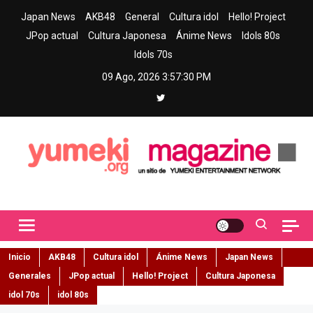
Skip
Japan News
AKB48
General
Cultura idol
Hello! Project
to
JPop actual
Cultura Japonesa
Ánime News
Idols 80s
content
Idols 70s
09 Ago, 2026
3:57:31 PM
Yumeki Magazine
Jpop y musica idol – Tu portal de jpop, movimiento idol y cultura
japonesa en español
Inicio
AKB48
Cultura idol
Ánime News
Japan News
Generales
JPop actual
Hello! Project
Cultura Japonesa
idol 70s
idol 80s