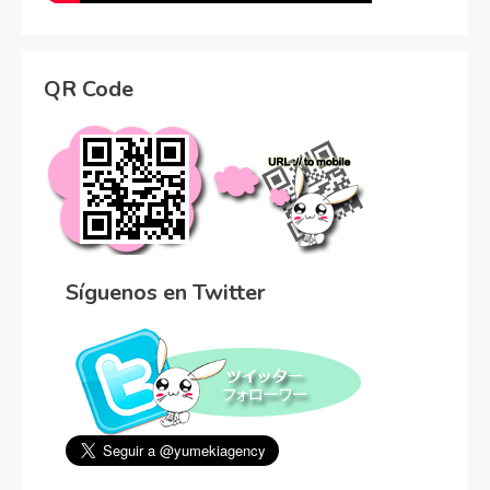
QR Code
Síguenos en Twitter