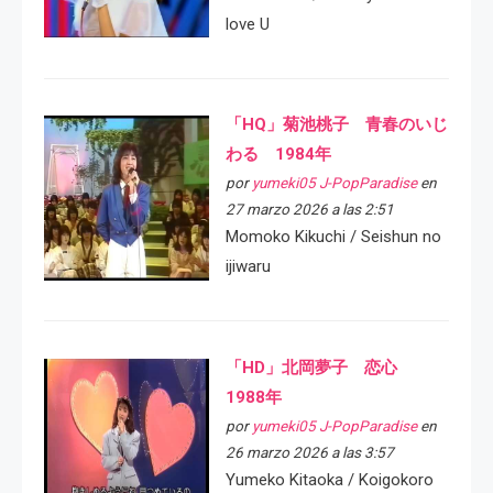
love U
「HQ」菊池桃子 青春のいじ
わる 1984年
por
yumeki05 J-PopParadise
en
27 marzo 2026 a las 2:51
Momoko Kikuchi / Seishun no
ijiwaru
「HD」北岡夢子 恋心
1988年
por
yumeki05 J-PopParadise
en
26 marzo 2026 a las 3:57
Yumeko Kitaoka / Koigokoro