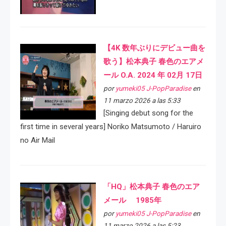
【4K 数年ぶりにデビュー曲を
歌う】松本典子 春色のエアメ
ール O.A. 2024 年 02月 17日
por
yumeki05 J-PopParadise
en
11 marzo 2026 a las 5:33
[Singing debut song for the
first time in several years] Noriko Matsumoto / Haruiro
no Air Mail
「HQ」松本典子 春色のエア
メール 1985年
por
yumeki05 J-PopParadise
en
11 marzo 2026 a las 5:23