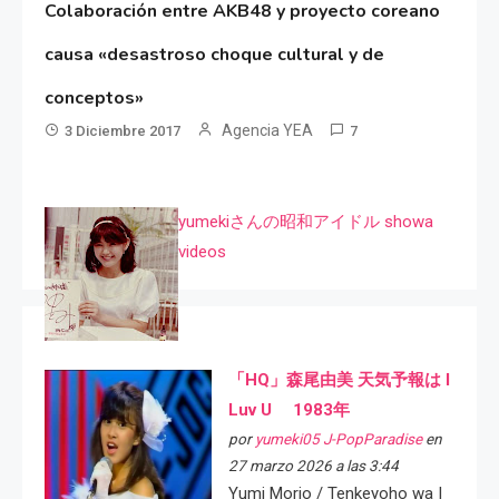
Colaboración entre AKB48 y proyecto coreano
causa «desastroso choque cultural y de
conceptos»
Agencia YEA
3 Diciembre 2017
7
yumekiさんの昭和アイドル showa
videos
「HQ」森尾由美 天気予報は I
Luv U 1983年
por
yumeki05 J-PopParadise
en
27 marzo 2026 a las 3:44
Yumi Morio / Tenkeyoho wa I