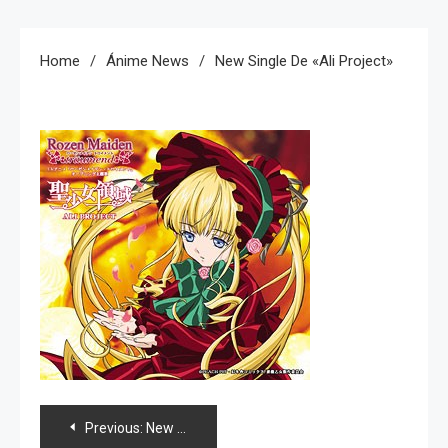
Home
Ánime News
New Single De «Ali Project»
Navegación
Previous:
New single de «Ali Project»