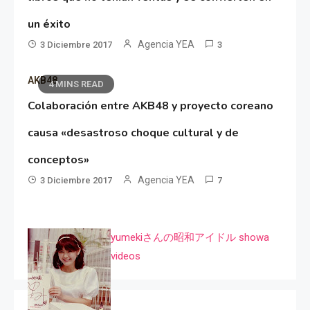
un éxito
Agencia YEA
3 Diciembre 2017
3
AKB48
4 MINS READ
Colaboración entre AKB48 y proyecto coreano
causa «desastroso choque cultural y de
conceptos»
Agencia YEA
3 Diciembre 2017
7
yumekiさんの昭和アイドル showa
videos