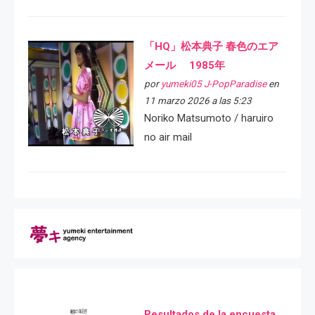
「HQ」松本典子 春色のエア
メール 1985年
por
yumeki05 J-PopParadise
en
11 marzo 2026 a las 5:23
Noriko Matsumoto / haruiro
no air mail
Resultados de la encuesta