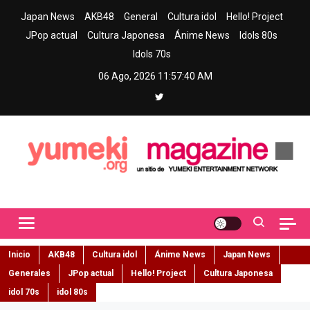
Skip
Japan News
AKB48
General
Cultura idol
Hello! Project
to
JPop actual
Cultura Japonesa
Ánime News
Idols 80s
content
Idols 70s
06 Ago, 2026
11:57:41 AM
Yumeki Magazine
Jpop y musica idol – Tu portal de jpop, movimiento idol y cultura
japonesa en español
Inicio
AKB48
Cultura idol
Ánime News
Japan News
Generales
JPop actual
Hello! Project
Cultura Japonesa
idol 70s
idol 80s