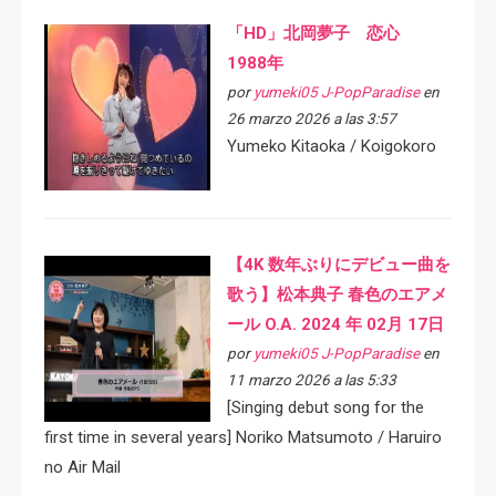
「HD」北岡夢子 恋心
1988年
por
yumeki05 J-PopParadise
en
26 marzo 2026 a las 3:57
Yumeko Kitaoka / Koigokoro
【4K 数年ぶりにデビュー曲を
歌う】松本典子 春色のエアメ
ール O.A. 2024 年 02月 17日
por
yumeki05 J-PopParadise
en
11 marzo 2026 a las 5:33
[Singing debut song for the
first time in several years] Noriko Matsumoto / Haruiro
no Air Mail