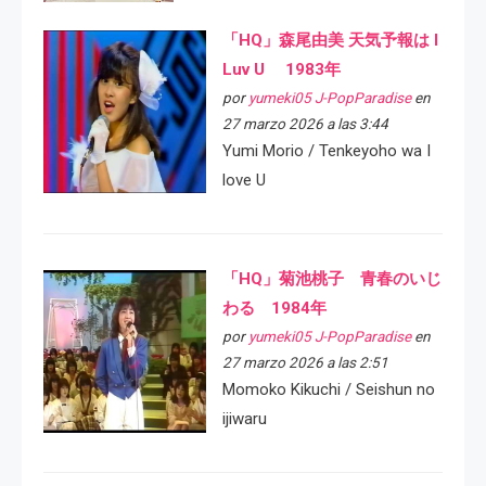
「HQ」森尾由美 天気予報は I
Luv U 1983年
por
yumeki05 J-PopParadise
en
27 marzo 2026 a las 3:44
Yumi Morio / Tenkeyoho wa I
love U
「HQ」菊池桃子 青春のいじ
わる 1984年
por
yumeki05 J-PopParadise
en
27 marzo 2026 a las 2:51
Momoko Kikuchi / Seishun no
ijiwaru