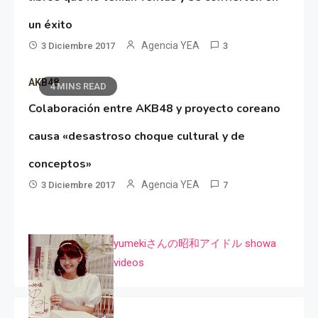
un éxito
Agencia YEA
3 Diciembre 2017
3
AKB48
4 MINS READ
Colaboración entre AKB48 y proyecto coreano
causa «desastroso choque cultural y de
conceptos»
Agencia YEA
3 Diciembre 2017
7
yumekiさんの昭和アイドル showa
videos