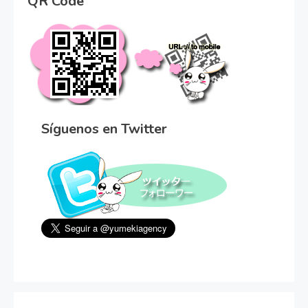
QR Code
Síguenos en Twitter