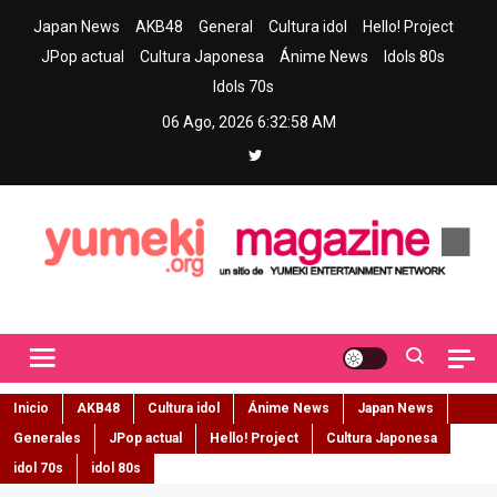
Skip
Japan News
AKB48
General
Cultura idol
Hello! Project
to
JPop actual
Cultura Japonesa
Ánime News
Idols 80s
content
Idols 70s
06 Ago, 2026
6:32:58 AM
Yumeki Magazine
Jpop y musica idol – Tu portal de jpop, movimiento idol y cultura
japonesa en español
Inicio
AKB48
Cultura idol
Ánime News
Japan News
Generales
JPop actual
Hello! Project
Cultura Japonesa
idol 70s
idol 80s