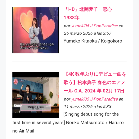
「HD」北岡夢子 恋心
1988年
por
yumeki05 J-PopParadise
en
26 marzo 2026 a las 3:57
Yumeko Kitaoka / Koigokoro
【4K 数年ぶりにデビュー曲を
歌う】松本典子 春色のエアメ
ール O.A. 2024 年 02月 17日
por
yumeki05 J-PopParadise
en
11 marzo 2026 a las 5:33
[Singing debut song for the
first time in several years] Noriko Matsumoto / Haruiro
no Air Mail