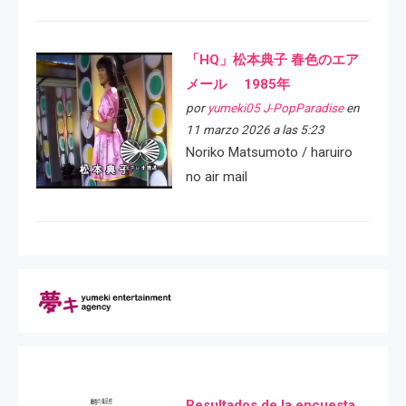
「HQ」松本典子 春色のエア
メール 1985年
por
yumeki05 J-PopParadise
en
11 marzo 2026 a las 5:23
Noriko Matsumoto / haruiro
no air mail
Resultados de la encuesta