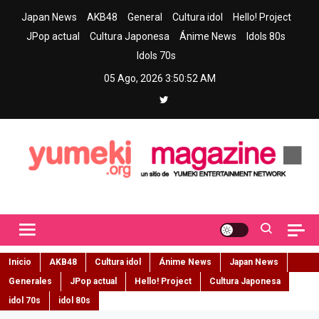
Skip
Japan News
AKB48
General
Cultura idol
Hello! Project
to
JPop actual
Cultura Japonesa
Ánime News
Idols 80s
content
Idols 70s
05 Ago, 2026
3:50:53 AM
Yumeki Magazine
Jpop y musica idol – Tu portal de jpop, movimiento idol y cultura
japonesa en español
Inicio
AKB48
Cultura idol
Ánime News
Japan News
Generales
JPop actual
Hello! Project
Cultura Japonesa
idol 70s
idol 80s