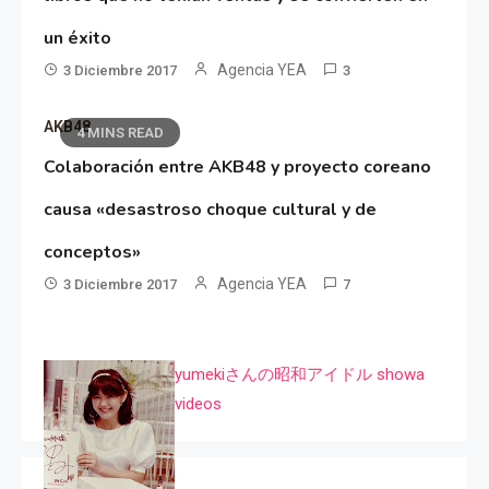
un éxito
Agencia YEA
3 Diciembre 2017
3
AKB48
4 MINS READ
Colaboración entre AKB48 y proyecto coreano
causa «desastroso choque cultural y de
conceptos»
Agencia YEA
3 Diciembre 2017
7
yumekiさんの昭和アイドル showa
videos