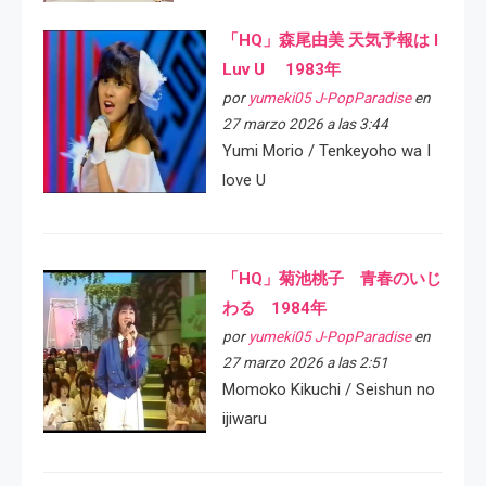
「HQ」森尾由美 天気予報は I
Luv U 1983年
por
yumeki05 J-PopParadise
en
27 marzo 2026 a las 3:44
Yumi Morio / Tenkeyoho wa I
love U
「HQ」菊池桃子 青春のいじ
わる 1984年
por
yumeki05 J-PopParadise
en
27 marzo 2026 a las 2:51
Momoko Kikuchi / Seishun no
ijiwaru