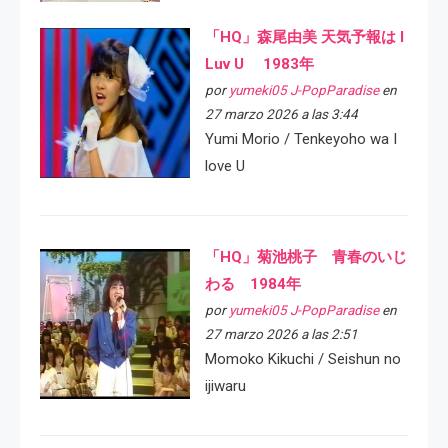
「HQ」森尾由美 天気予報は I
Luv U 1983年
por
yumeki05 J-PopParadise
en
27 marzo 2026 a las 3:44
Yumi Morio / Tenkeyoho wa I
love U
「HQ」菊池桃子 青春のいじ
わる 1984年
por
yumeki05 J-PopParadise
en
27 marzo 2026 a las 2:51
Momoko Kikuchi / Seishun no
ijiwaru