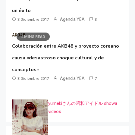
un éxito
Agencia YEA
3 Diciembre 2017
3
AKB48
4 MINS READ
Colaboración entre AKB48 y proyecto coreano
causa «desastroso choque cultural y de
conceptos»
Agencia YEA
3 Diciembre 2017
7
yumekiさんの昭和アイドル showa
videos