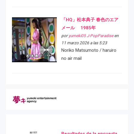
「HQ」松本典子 春色のエア
メール 1985年
por
yumeki05 J-PopParadise
en
11 marzo 2026 a las 5:23
Noriko Matsumoto / haruiro
no air mail
Resultados de la encuesta