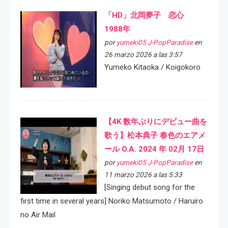
「HD」北岡夢子 恋心
1988年
por
yumeki05 J-PopParadise
en
26 marzo 2026 a las 3:57
Yumeko Kitaoka / Koigokoro
【4K 数年ぶりにデビュー曲を
歌う】松本典子 春色のエアメ
ール O.A. 2024 年 02月 17日
por
yumeki05 J-PopParadise
en
11 marzo 2026 a las 5:33
[Singing debut song for the
first time in several years] Noriko Matsumoto / Haruiro
no Air Mail