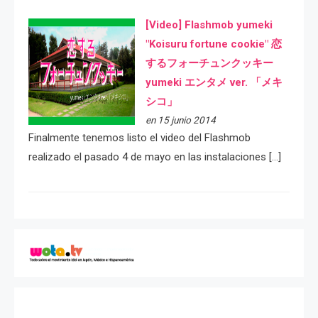
[Video] Flashmob yumeki
"Koisuru fortune cookie" 恋
するフォーチュンクッキー
yumeki エンタメ ver. 「メキ
シコ」
en 15 junio 2014
Finalmente tenemos listo el video del Flashmob
realizado el pasado 4 de mayo en las instalaciones […]