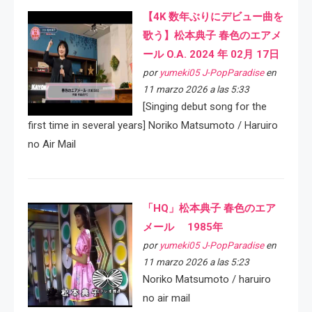
【4K 数年ぶりにデビュー曲を
歌う】松本典子 春色のエアメ
ール O.A. 2024 年 02月 17日
por
yumeki05 J-PopParadise
en
11 marzo 2026 a las 5:33
[Singing debut song for the
first time in several years] Noriko Matsumoto / Haruiro
no Air Mail
「HQ」松本典子 春色のエア
メール 1985年
por
yumeki05 J-PopParadise
en
11 marzo 2026 a las 5:23
Noriko Matsumoto / haruiro
no air mail