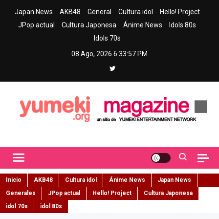
Skip
Japan News
AKB48
General
Cultura idol
Hello! Project
to
JPop actual
Cultura Japonesa
Ánime News
Idols 80s
content
Idols 70s
08 Ago, 2026
6:33:58 PM
Yumeki Magazine
Jpop y musica idol – Tu portal de jpop, movimiento idol y cultura
japonesa en español
Inicio
AKB48
Cultura idol
Ánime News
Japan News
Generales
JPop actual
Hello! Project
Cultura Japonesa
idol 70s
idol 80s