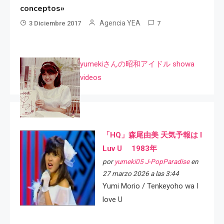
conceptos»
Agencia YEA
3 Diciembre 2017
7
yumekiさんの昭和アイドル showa
videos
「HQ」森尾由美 天気予報は I
Luv U 1983年
por
yumeki05 J-PopParadise
en
27 marzo 2026 a las 3:44
Yumi Morio / Tenkeyoho wa I
love U