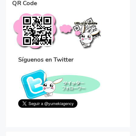
QR Code
Síguenos en Twitter