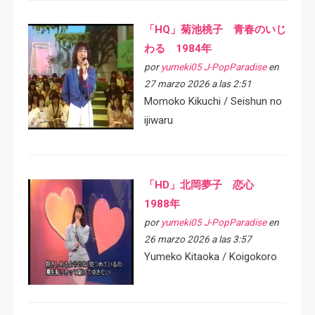
「HQ」菊池桃子 青春のいじ
わる 1984年
por
yumeki05 J-PopParadise
en
27 marzo 2026 a las 2:51
Momoko Kikuchi / Seishun no
ijiwaru
「HD」北岡夢子 恋心
1988年
por
yumeki05 J-PopParadise
en
26 marzo 2026 a las 3:57
Yumeko Kitaoka / Koigokoro