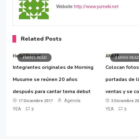
Website
http://www.yumeki.net
Related Posts
Hello! Project
AKB48
4 MINS READ
2 MINS REA
Integrantes originales de Morning
Colocan fotos
Musume se reúnen 20 años
portadas de l
después para cantar tema debut
ventas y se co
Agencia
17 Diciembre 2017
3 Diciembre 2
YEA
YEA
3
3