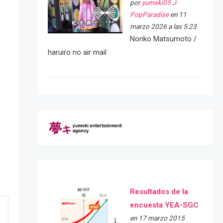
por
yumeki05 J-
PopParadise
en 11
marzo 2026 a las 5:23
Noriko Matsumoto /
haruiro no air mail
Resultados de la
encuesta YEA-SGC
en 17 marzo 2015