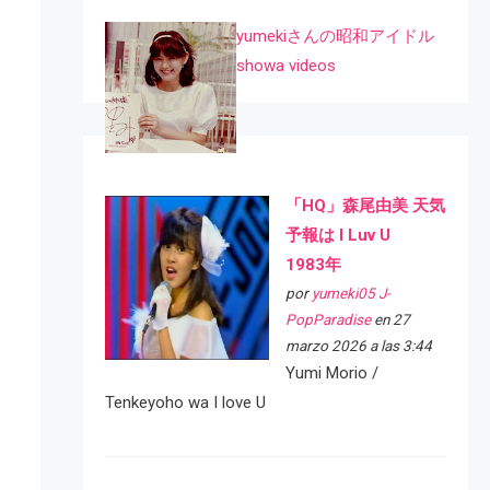
yumekiさんの昭和アイドル
showa videos
「HQ」森尾由美 天気
予報は I Luv U
1983年
por
yumeki05 J-
PopParadise
en 27
marzo 2026 a las 3:44
Yumi Morio /
Tenkeyoho wa I love U