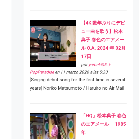
【4K 数年ぶりにデビ
ュー曲を歌う】松本
典子 春色のエアメー
ル O.A. 2024 年 02月
17日
por
yumeki05 J-
PopParadise
en 11 marzo 2026 a las 5:33
[Singing debut song for the first time in several
years] Noriko Matsumoto / Haruiro no Air Mail
「HQ」松本典子 春色
のエアメール 1985
年