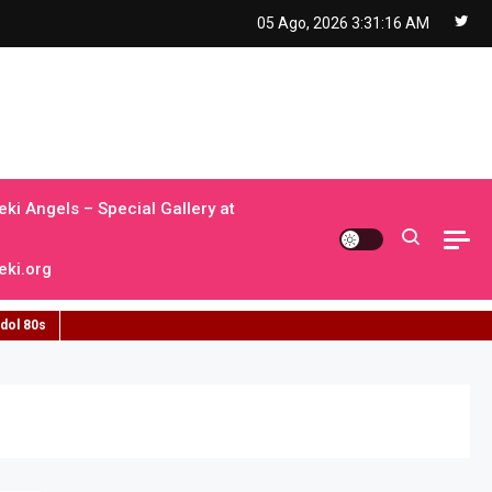
05 Ago, 2026
3:31:17 AM
ki Angels – Special Gallery at
ki.org
idol 80s