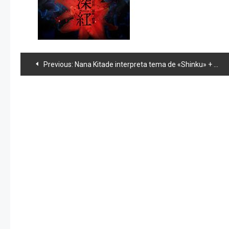
Navegación
Previous:
Nana Kitade interpreta tema de «Shinku» + new album.
de
entradas