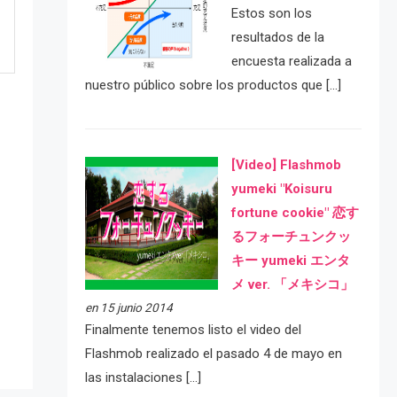
Estos son los
resultados de la
encuesta realizada a
nuestro público sobre los productos que […]
[Video] Flashmob
yumeki "Koisuru
fortune cookie" 恋す
るフォーチュンクッ
e
キー yumeki エンタ
メ ver. 「メキシコ」
en 15 junio 2014
Finalmente tenemos listo el video del
Flashmob realizado el pasado 4 de mayo en
las instalaciones […]