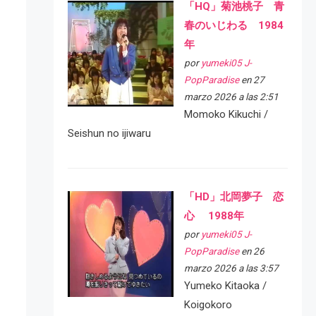
「HQ」菊池桃子 青
春のいじわる 1984
年
por
yumeki05 J-
PopParadise
en 27
marzo 2026 a las 2:51
Momoko Kikuchi /
Seishun no ijiwaru
「HD」北岡夢子 恋
心 1988年
por
yumeki05 J-
PopParadise
en 26
marzo 2026 a las 3:57
Yumeko Kitaoka /
Koigokoro