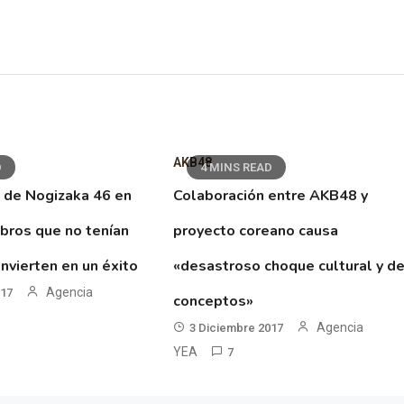
AKB48
D
4 MINS READ
 de Nogizaka 46 en
Colaboración entre AKB48 y
ibros que no tenían
proyecto coreano causa
nvierten en un éxito
«desastroso choque cultural y d
Agencia
017
conceptos»
Agencia
3 Diciembre 2017
YEA
7