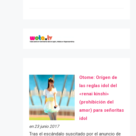
Otome: Orígen de
las reglas idol del
«renai kinshi»
(prohibición del
amor) para señoritas
idol
en 23 junio 2017
Tras el escándalo suscitado por el anuncio de