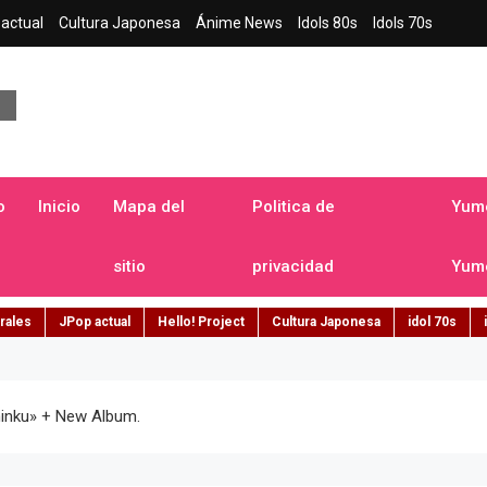
actual
Cultura Japonesa
Ánime News
Idols 80s
Idols 70s
a japonesa en español
o
Inicio
Mapa del
Politica de
Yume
sitio
privacidad
Yume
rales
JPop actual
Hello! Project
Cultura Japonesa
idol 70s
hinku» + New Album.