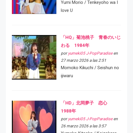
Yumi Morio / Tenkeyoho wa I
love U
「HQ」菊池桃子 青春のいじ
わる 1984年
por
yumeki05 J-PopParadise
en
27 marzo 2026 a las 2:51
Momoko Kikuchi / Seishun no
ijiwaru
「HD」北岡夢子 恋心
1988年
por
yumeki05 J-PopParadise
en
26 marzo 2026 a las 3:57