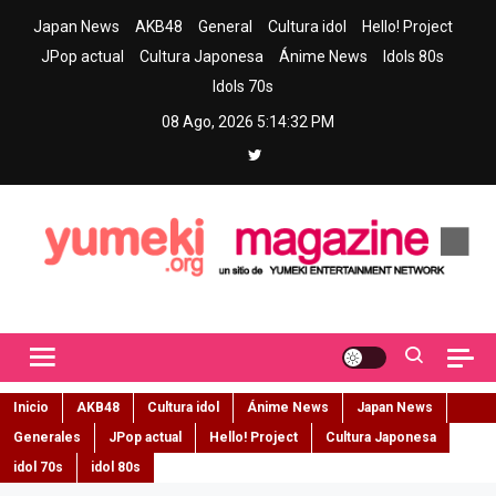
Skip
Japan News
AKB48
General
Cultura idol
Hello! Project
to
JPop actual
Cultura Japonesa
Ánime News
Idols 80s
content
Idols 70s
08 Ago, 2026
5:14:33 PM
Yumeki Magazine
Jpop y musica idol – Tu portal de jpop, movimiento idol y cultura
japonesa en español
Inicio
AKB48
Cultura idol
Ánime News
Japan News
Generales
JPop actual
Hello! Project
Cultura Japonesa
idol 70s
idol 80s