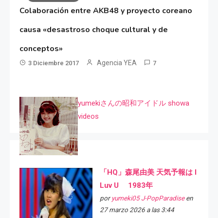
Colaboración entre AKB48 y proyecto coreano
causa «desastroso choque cultural y de
conceptos»
Agencia YEA
3 Diciembre 2017
7
yumekiさんの昭和アイドル showa
videos
「HQ」森尾由美 天気予報は I
Luv U 1983年
por
yumeki05 J-PopParadise
en
27 marzo 2026 a las 3:44