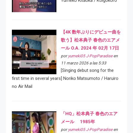
Yumeko Kitaoka / Koigokoro
【4K 数年ぶりにデビュー曲を
歌う】松本典子 春色のエアメ
ール O.A. 2024 年 02月 17日
por
yumeki05 J-PopParadise
en
11 marzo 2026 a las 5:33
[Singing debut song for the
first time in several years] Noriko Matsumoto / Haruiro
no Air Mail
「HQ」松本典子 春色のエア
メール 1985年
por
yumeki05 J-PopParadise
en