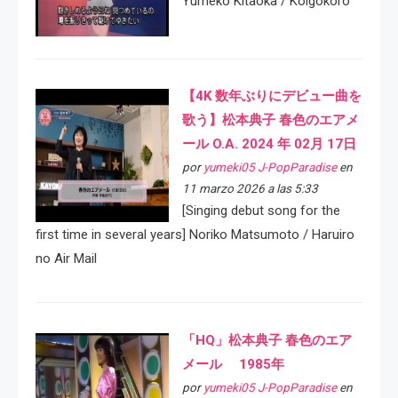
Yumeko Kitaoka / Koigokoro
【4K 数年ぶりにデビュー曲を
歌う】松本典子 春色のエアメ
ール O.A. 2024 年 02月 17日
por
yumeki05 J-PopParadise
en
11 marzo 2026 a las 5:33
[Singing debut song for the
first time in several years] Noriko Matsumoto / Haruiro
no Air Mail
「HQ」松本典子 春色のエア
メール 1985年
por
yumeki05 J-PopParadise
en