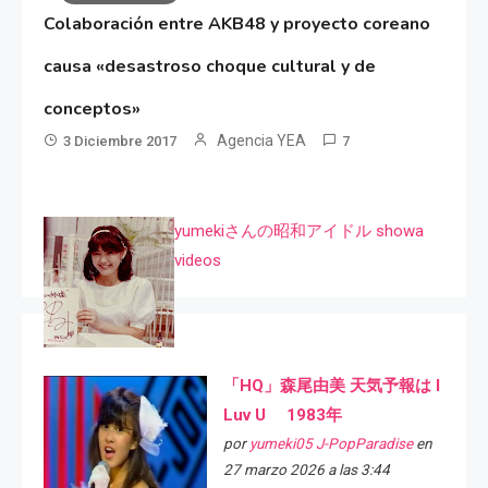
Colaboración entre AKB48 y proyecto coreano
causa «desastroso choque cultural y de
conceptos»
Agencia YEA
3 Diciembre 2017
7
yumekiさんの昭和アイドル showa
videos
「HQ」森尾由美 天気予報は I
Luv U 1983年
por
yumeki05 J-PopParadise
en
27 marzo 2026 a las 3:44