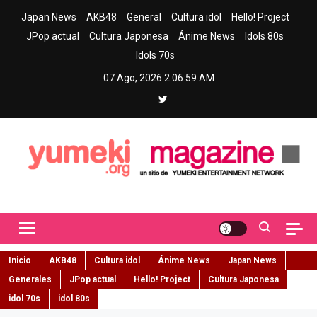
Skip
Japan News
AKB48
General
Cultura idol
Hello! Project
to
JPop actual
Cultura Japonesa
Ánime News
Idols 80s
content
Idols 70s
07 Ago, 2026
2:07:00 AM
Yumeki Magazine
Jpop y musica idol – Tu portal de jpop, movimiento idol y cultura
japonesa en español
Inicio
AKB48
Cultura idol
Ánime News
Japan News
Generales
JPop actual
Hello! Project
Cultura Japonesa
idol 70s
idol 80s