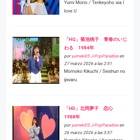
Yumi Morio / Tenkeyoho wa I
love U
「HQ」菊池桃子 青春のいじ
わる 1984年
por
yumeki05 J-PopParadise
en
27 marzo 2026 a las 2:51
Momoko Kikuchi / Seishun no
ijiwaru
「HD」北岡夢子 恋心
1988年
por
yumeki05 J-PopParadise
en
26 marzo 2026 a las 3:57