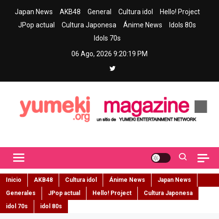
Skip
Japan News
AKB48
General
Cultura idol
Hello! Project
to
JPop actual
Cultura Japonesa
Ánime News
Idols 80s
content
Idols 70s
06 Ago, 2026
9:20:20 PM
Yumeki Magazine
Jpop y musica idol – Tu portal de jpop, movimiento idol y cultura
japonesa en español
Inicio
AKB48
Cultura idol
Ánime News
Japan News
Generales
JPop actual
Hello! Project
Cultura Japonesa
idol 70s
idol 80s