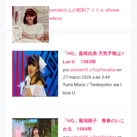
yumekiさんの昭和アイドル showa
videos
「HQ」森尾由美 天気予報は I
Luv U 1983年
por
yumeki05 J-PopParadise
en
27 marzo 2026 a las 3:44
Yumi Morio / Tenkeyoho wa I
love U
「HQ」菊池桃子 青春のいじ
わる 1984年