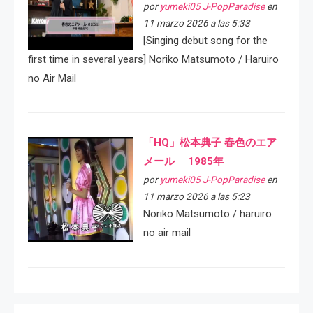
por
yumeki05 J-PopParadise
en
11 marzo 2026 a las 5:33
[Singing debut song for the
first time in several years] Noriko Matsumoto / Haruiro
no Air Mail
「HQ」松本典子 春色のエア
メール 1985年
por
yumeki05 J-PopParadise
en
11 marzo 2026 a las 5:23
Noriko Matsumoto / haruiro
no air mail