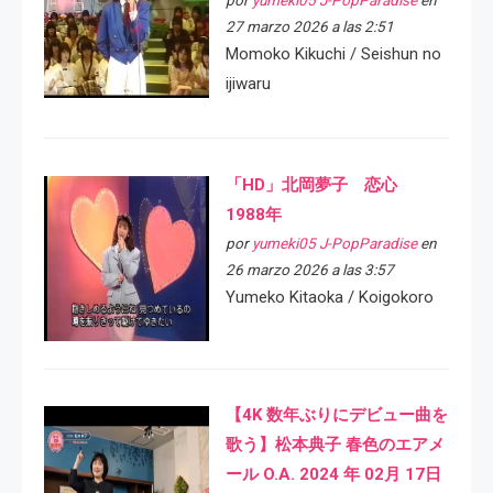
por
yumeki05 J-PopParadise
en
27 marzo 2026 a las 2:51
Momoko Kikuchi / Seishun no
ijiwaru
「HD」北岡夢子 恋心
1988年
por
yumeki05 J-PopParadise
en
26 marzo 2026 a las 3:57
Yumeko Kitaoka / Koigokoro
【4K 数年ぶりにデビュー曲を
歌う】松本典子 春色のエアメ
ール O.A. 2024 年 02月 17日