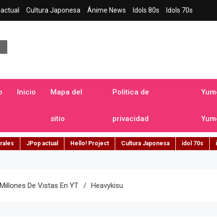
actual
Cultura Japonesa
Ánime News
Idols 80s
Idols 70s
a japonesa en español
o
Inicio
Mapa del
Politica de
Yume
sitio
privacidad
Yume
rales
JPop actual
Hello! Project
Cultura Japonesa
idol 70s
Millones De Vistas En YT
Heavykisu