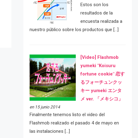
e
Estos son los
resultados de la
encuesta realizada a
nuestro público sobre los productos que […]
[Video] Flashmob
yumeki "Koisuru
fortune cookie" 恋す
るフォーチュンクッ
キー yumeki エンタ
メ ver. 「メキシコ」
en 15 junio 2014
Finalmente tenemos listo el video del
Flashmob realizado el pasado 4 de mayo en
las instalaciones […]