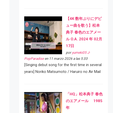
【4K 数年ぶりにデビ
ュー曲を歌う】松本
典子 春色のエアメー
ル O.A. 2024 年 02月
17日
por
yumeki05 J-
PopParadise
en 11 marzo 2026 a las 5:33
[Singing debut song for the first time in several
years] Noriko Matsumoto / Haruiro no Air Mail
「HQ」松本典子 春色
のエアメール 1985
年