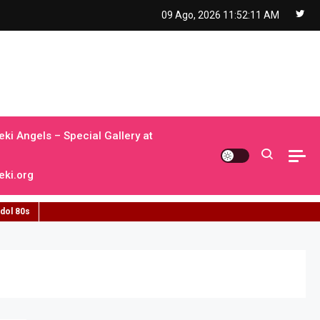
09 Ago, 2026
11:52:12 AM
ki Angels – Special Gallery at
ki.org
idol 80s