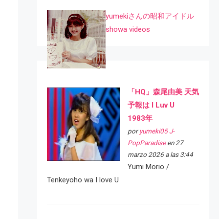
yumekiさんの昭和アイドル
showa videos
「HQ」森尾由美 天気
予報は I Luv U
1983年
por
yumeki05 J-
PopParadise
en 27
marzo 2026 a las 3:44
Yumi Morio /
Tenkeyoho wa I love U