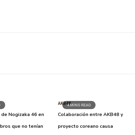
AKB48
D
4 MINS READ
 de Nogizaka 46 en
Colaboración entre AKB48 y
ibros que no tenían
proyecto coreano causa