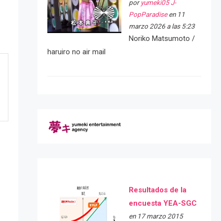
por
yumeki05 J-
PopParadise
en 11
marzo 2026 a las 5:23
Noriko Matsumoto /
haruiro no air mail
Resultados de la
encuesta YEA-SGC
en 17 marzo 2015