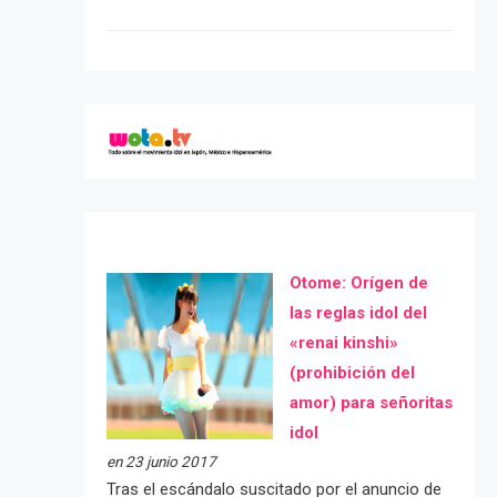
Otome: Orígen de
las reglas idol del
«renai kinshi»
(prohibición del
amor) para señoritas
idol
en 23 junio 2017
Tras el escándalo suscitado por el anuncio de