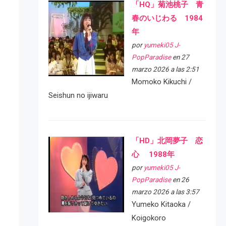
「HQ」菊池桃子 青
春のいじわる 1984
年
por
yumeki05 J-
PopParadise
en 27
marzo 2026 a las 2:51
Momoko Kikuchi /
Seishun no ijiwaru
「HD」北岡夢子 恋
心 1988年
por
yumeki05 J-
PopParadise
en 26
marzo 2026 a las 3:57
Yumeko Kitaoka /
Koigokoro