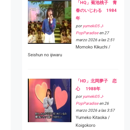
「HQ」菊池桃子 青
春のいじわる 1984
年
por
yumeki05 J-
PopParadise
en 27
marzo 2026 a las 2:51
Momoko Kikuchi /
Seishun no ijiwaru
「HD」北岡夢子 恋
心 1988年
por
yumeki05 J-
PopParadise
en 26
marzo 2026 a las 3:57
Yumeko Kitaoka /
Koigokoro