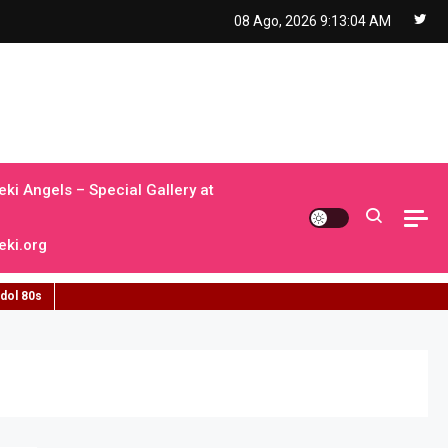
08 Ago, 2026
9:13:04 AM
ki Angels – Special Gallery at
ki.org
idol 80s