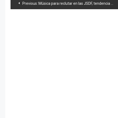
Navegación
Previous:
Música para reclutar en las JSDF, tendencia electoral y news 48
de
entradas