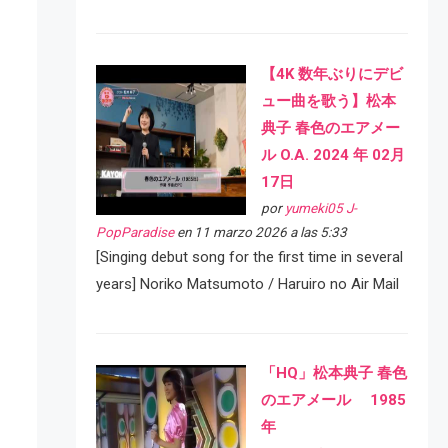
【4K 数年ぶりにデビ
ュー曲を歌う】松本
典子 春色のエアメー
ル O.A. 2024 年 02月
17日
por
yumeki05 J-
PopParadise
en 11 marzo 2026 a las 5:33
[Singing debut song for the first time in several
years] Noriko Matsumoto / Haruiro no Air Mail
「HQ」松本典子 春色
のエアメール 1985
年