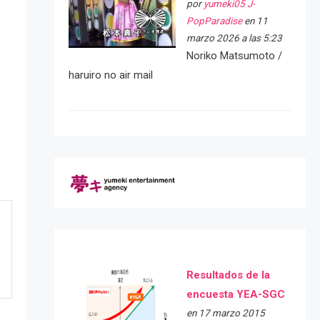
por
yumeki05 J-
PopParadise
en 11
marzo 2026 a las 5:23
Noriko Matsumoto /
haruiro no air mail
Resultados de la
encuesta YEA-SGC
en 17 marzo 2015