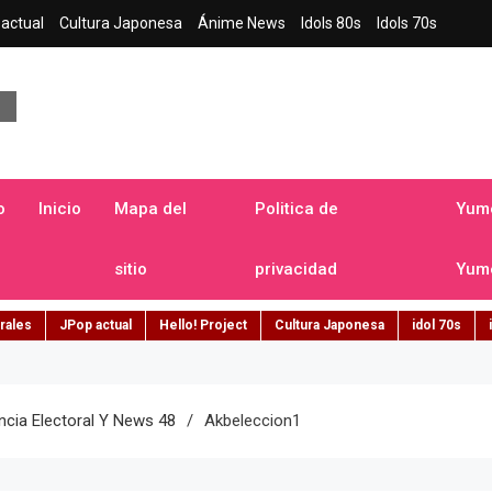
actual
Cultura Japonesa
Ánime News
Idols 80s
Idols 70s
a japonesa en español
o
Inicio
Mapa del
Politica de
Yume
sitio
privacidad
Yume
rales
JPop actual
Hello! Project
Cultura Japonesa
idol 70s
ncia Electoral Y News 48
Akbeleccion1