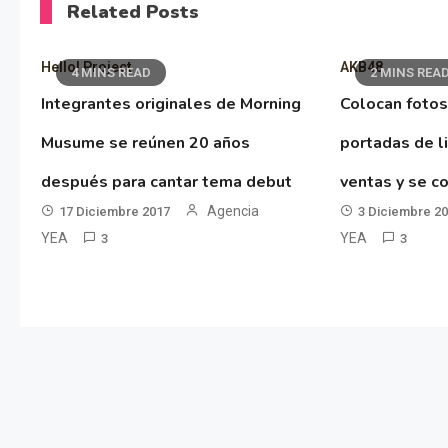
Related Posts
Hello! Project
AKB48
4 MINS READ
2 MINS REA
Integrantes originales de Morning
Colocan fotos
Musume se reúnen 20 años
portadas de l
después para cantar tema debut
ventas y se co
Agencia
17 Diciembre 2017
3 Diciembre 2
YEA
YEA
3
3