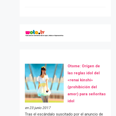
Otome: Orígen de
las reglas idol del
«renai kinshi»
(prohibición del
amor) para señoritas
idol
en 23 junio 2017
Tras el escándalo suscitado por el anuncio de