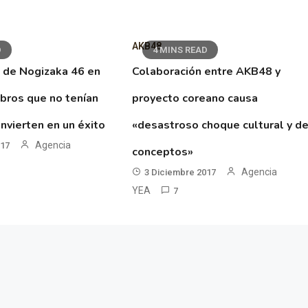
AKB48
D
4 MINS READ
 de Nogizaka 46 en
Colaboración entre AKB48 y
ibros que no tenían
proyecto coreano causa
nvierten en un éxito
«desastroso choque cultural y d
Agencia
017
conceptos»
Agencia
3 Diciembre 2017
YEA
7