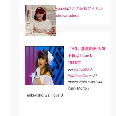
yumekiさんの昭和アイドル
showa videos
「HQ」森尾由美 天気
予報は I Luv U
1983年
por
yumeki05 J-
PopParadise
en 27
marzo 2026 a las 3:44
Yumi Morio /
Tenkeyoho wa I love U