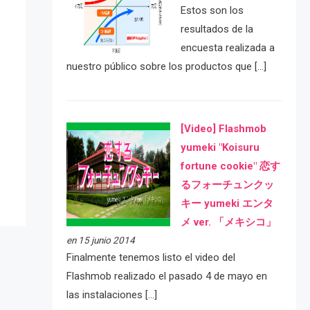
Estos son los
resultados de la
encuesta realizada a
nuestro público sobre los productos que […]
e
[Video] Flashmob
yumeki "Koisuru
fortune cookie" 恋す
るフォーチュンクッ
キー yumeki エンタ
メ ver. 「メキシコ」
en 15 junio 2014
Finalmente tenemos listo el video del
Flashmob realizado el pasado 4 de mayo en
las instalaciones […]