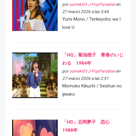
por
yumeki05 J-PopParadise
en
27 marzo 2026 a las 3:44
Yumi Morio / Tenkeyoho wa I
love U
「HQ」菊池桃子 青春のいじ
わる 1984年
por
yumeki05 J-PopParadise
en
27 marzo 2026 a las 2:51
Momoko Kikuchi / Seishun no
ijiwaru
「HD」北岡夢子 恋心
1988年