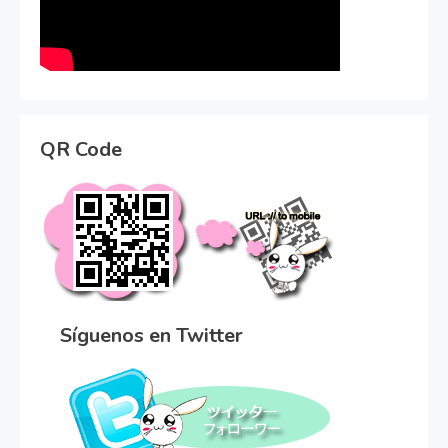
QR Code
Síguenos en Twitter