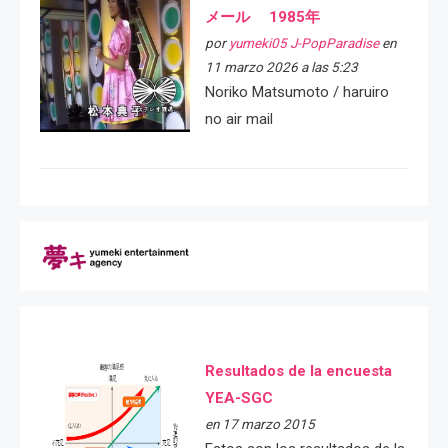
メール 1985年
por
yumeki05 J-PopParadise
en
11 marzo 2026 a las 5:23
Noriko Matsumoto / haruiro
no air mail
Resultados de la encuesta
YEA-SGC
en 17 marzo 2015