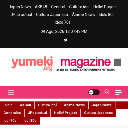
Skip
Japan News
AKB48
General
Cultura idol
Hello! Project
to
JPop actual
Cultura Japonesa
Ánime News
Idols 80s
content
Idols 70s
09 Ago, 2026
12:07:49 PM
Yumeki Magazine
Jpop y musica idol – Tu portal de jpop, movimiento idol y cultura
japonesa en español
Inicio
AKB48
Cultura idol
Ánime News
Japan News
Generales
JPop actual
Hello! Project
Cultura Japonesa
idol 70s
idol 80s