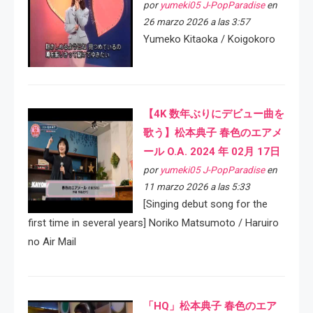
por
yumeki05 J-PopParadise
en
26 marzo 2026 a las 3:57
Yumeko Kitaoka / Koigokoro
【4K 数年ぶりにデビュー曲を
歌う】松本典子 春色のエアメ
ール O.A. 2024 年 02月 17日
por
yumeki05 J-PopParadise
en
11 marzo 2026 a las 5:33
[Singing debut song for the
first time in several years] Noriko Matsumoto / Haruiro
no Air Mail
「HQ」松本典子 春色のエア