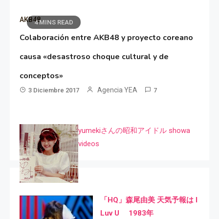
AKB48
4 MINS READ
Colaboración entre AKB48 y proyecto coreano
causa «desastroso choque cultural y de
conceptos»
Agencia YEA
3 Diciembre 2017
7
yumekiさんの昭和アイドル showa
videos
「HQ」森尾由美 天気予報は I
Luv U 1983年