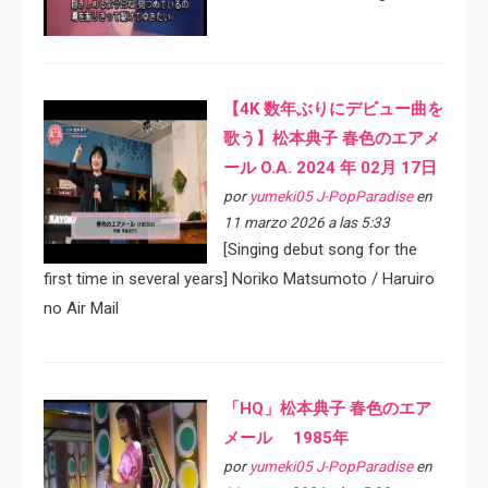
【4K 数年ぶりにデビュー曲を
歌う】松本典子 春色のエアメ
ール O.A. 2024 年 02月 17日
por
yumeki05 J-PopParadise
en
11 marzo 2026 a las 5:33
[Singing debut song for the
first time in several years] Noriko Matsumoto / Haruiro
no Air Mail
「HQ」松本典子 春色のエア
メール 1985年
por
yumeki05 J-PopParadise
en