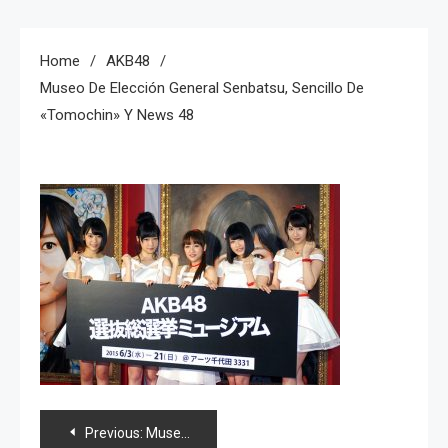
Home
AKB48
Museo De Elección General Senbatsu, Sencillo De
«Tomochin» Y News 48
Navegación
Previous:
Museo de elección general senbatsu, sencillo de «Tomochin» y news 48