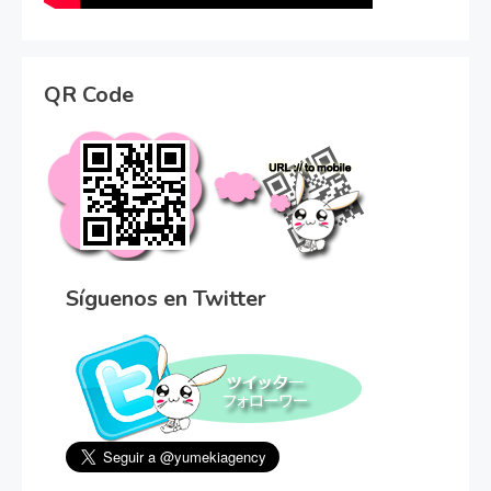
QR Code
Síguenos en Twitter