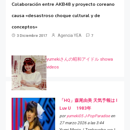
Colaboración entre AKB48 y proyecto coreano
causa «desastroso choque cultural y de
conceptos»
Agencia YEA
3 Diciembre 2017
7
yumekiさんの昭和アイドル showa
videos
「HQ」森尾由美 天気予報は I
Luv U 1983年
por
yumeki05 J-PopParadise
en
27 marzo 2026 a las 3:44
Yumi Morio / Tenkeyoho wa I