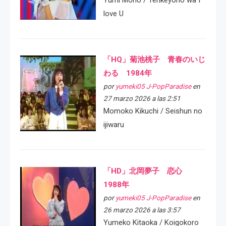
love U
「HQ」菊池桃子 青春のいじ
わる 1984年
por
yumeki05 J-PopParadise
en
27 marzo 2026 a las 2:51
Momoko Kikuchi / Seishun no
ijiwaru
「HD」北岡夢子 恋心
1988年
por
yumeki05 J-PopParadise
en
26 marzo 2026 a las 3:57
Yumeko Kitaoka / Koigokoro