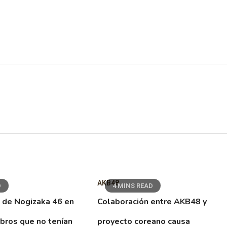
AKB48
D
4 MINS READ
 de Nogizaka 46 en
Colaboración entre AKB48 y
ibros que no tenían
proyecto coreano causa