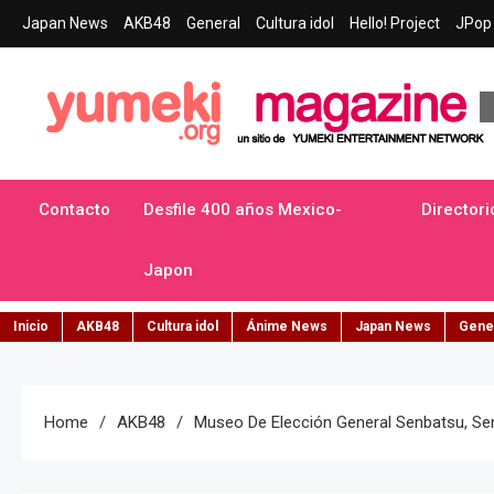
Skip
Japan News
AKB48
General
Cultura idol
Hello! Project
JPop 
to
content
Yumeki Magazine
Jpop y musica idol – Tu portal de jpop, movimiento idol y cultur
Contacto
Desfile 400 años Mexico-
Directori
Japon
Inicio
AKB48
Cultura idol
Ánime News
Japan News
Gene
Home
AKB48
Museo De Elección General Senbatsu, Se