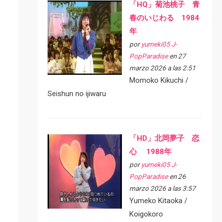
「HQ」菊池桃子 青
春のいじわる 1984
年
por
yumeki05 J-
PopParadise
en 27
marzo 2026 a las 2:51
Momoko Kikuchi /
Seishun no ijiwaru
「HD」北岡夢子 恋
心 1988年
por
yumeki05 J-
PopParadise
en 26
marzo 2026 a las 3:57
Yumeko Kitaoka /
Koigokoro