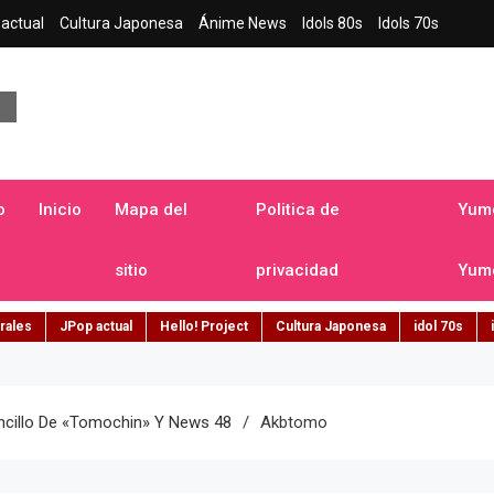
actual
Cultura Japonesa
Ánime News
Idols 80s
Idols 70s
a japonesa en español
o
Inicio
Mapa del
Politica de
Yume
sitio
privacidad
Yume
rales
JPop actual
Hello! Project
Cultura Japonesa
idol 70s
ncillo De «Tomochin» Y News 48
Akbtomo