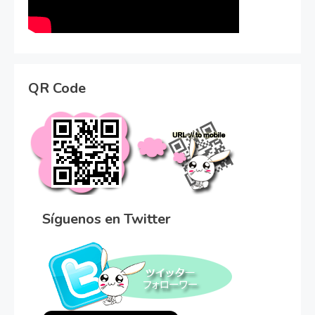
QR Code
Síguenos en Twitter