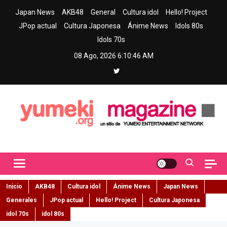
Skip
Japan News
AKB48
General
Cultura idol
Hello! Project
to
JPop actual
Cultura Japonesa
Ánime News
Idols 80s
content
Idols 70s
08 Ago, 2026
6:10:46 AM
Yumeki Magazine
Jpop y musica idol – Tu portal de jpop, movimiento idol y cultura
japonesa en español
Inicio
AKB48
Cultura idol
Ánime News
Japan News
Generales
JPop actual
Hello! Project
Cultura Japonesa
idol 70s
idol 80s