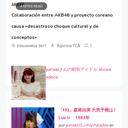
AKB48
4 MINS READ
Colaboración entre AKB48 y proyecto coreano
causa «desastroso choque cultural y de
conceptos»
Agencia YEA
3 Diciembre 2017
7
yumekiさんの昭和アイドル showa
videos
「HQ」森尾由美 天気予報は I
Luv U 1983年
por
yumeki05 J-PopParadise
en