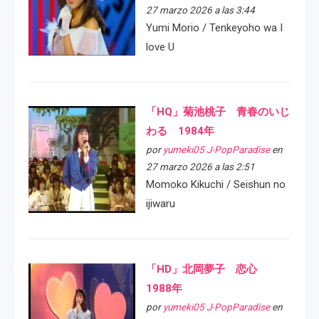
27 marzo 2026 a las 3:44
Yumi Morio / Tenkeyoho wa I
love U
「HQ」菊池桃子 青春のいじ
わる 1984年
por
yumeki05 J-PopParadise
en
27 marzo 2026 a las 2:51
Momoko Kikuchi / Seishun no
ijiwaru
「HD」北岡夢子 恋心
1988年
por
yumeki05 J-PopParadise
en