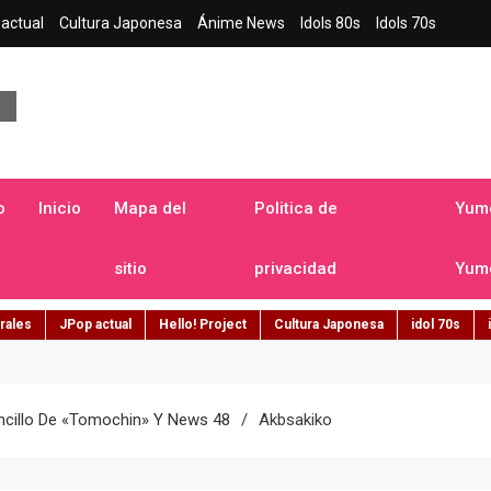
actual
Cultura Japonesa
Ánime News
Idols 80s
Idols 70s
a japonesa en español
o
Inicio
Mapa del
Politica de
Yume
sitio
privacidad
Yume
rales
JPop actual
Hello! Project
Cultura Japonesa
idol 70s
ncillo De «Tomochin» Y News 48
Akbsakiko