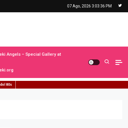
07 Ago, 2026
3:03:37 PM
ki Angels – Special Gallery at
ki.org
idol 80s