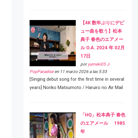
【4K 数年ぶりにデビ
ュー曲を歌う】松本
典子 春色のエアメー
ル O.A. 2024 年 02月
17日
por
yumeki05 J-
PopParadise
en 11 marzo 2026 a las 5:33
[Singing debut song for the first time in several
years] Noriko Matsumoto / Haruiro no Air Mail
「HQ」松本典子 春色
のエアメール 1985
年