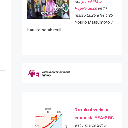
por
yumeki05 J-
PopParadise
en 11
marzo 2026 a las 5:23
Noriko Matsumoto /
haruiro no air mail
Resultados de la
encuesta YEA-SGC
en 17 marzo 2015