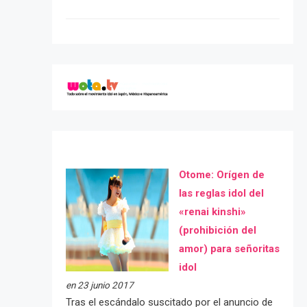
Otome: Orígen de
las reglas idol del
«renai kinshi»
(prohibición del
amor) para señoritas
idol
en 23 junio 2017
Tras el escándalo suscitado por el anuncio de