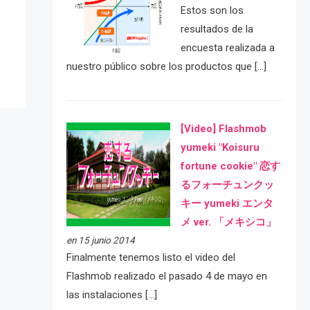
e
Estos son los
resultados de la
encuesta realizada a
nuestro público sobre los productos que […]
[Video] Flashmob
yumeki "Koisuru
fortune cookie" 恋す
るフォーチュンクッ
キー yumeki エンタ
メ ver. 「メキシコ」
en 15 junio 2014
Finalmente tenemos listo el video del
Flashmob realizado el pasado 4 de mayo en
las instalaciones […]