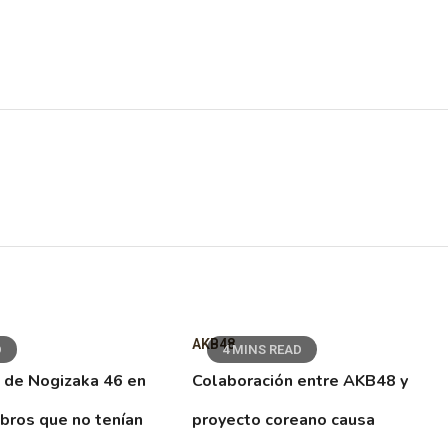
AKB48
D
4 MINS READ
 de Nogizaka 46 en
Colaboración entre AKB48 y
ibros que no tenían
proyecto coreano causa