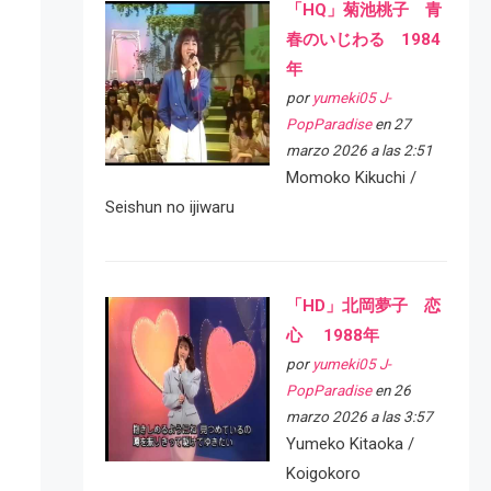
「HQ」菊池桃子 青
春のいじわる 1984
年
por
yumeki05 J-
PopParadise
en 27
marzo 2026 a las 2:51
Momoko Kikuchi /
Seishun no ijiwaru
「HD」北岡夢子 恋
心 1988年
por
yumeki05 J-
PopParadise
en 26
marzo 2026 a las 3:57
Yumeko Kitaoka /
Koigokoro