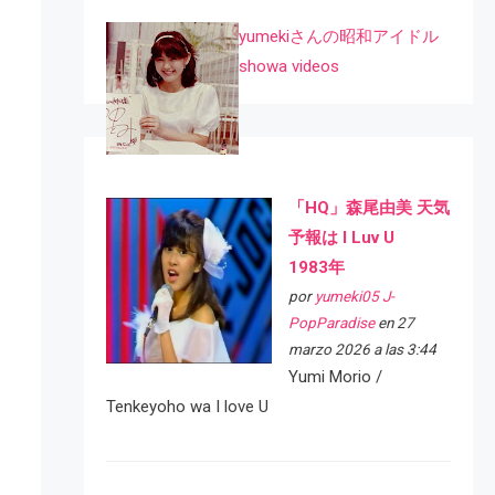
yumekiさんの昭和アイドル
showa videos
「HQ」森尾由美 天気
予報は I Luv U
1983年
por
yumeki05 J-
PopParadise
en 27
marzo 2026 a las 3:44
Yumi Morio /
Tenkeyoho wa I love U