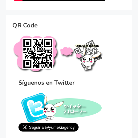
QR Code
Síguenos en Twitter