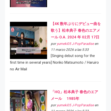
【4K 数年ぶりにデビュー曲を
歌う】松本典子 春色のエアメ
ール O.A. 2024 年 02月 17日
por
yumeki05 J-PopParadise
en
11 marzo 2026 a las 5:33
[Singing debut song for the
first time in several years] Noriko Matsumoto / Haruiro
no Air Mail
「HQ」松本典子 春色のエア
メール 1985年
por
yumeki05 J-PopParadise
en