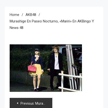
Home
AKB48
Murashige En Paseo Nocturno, «Mariri» En AKBingo Y
News 48
Navegación
Previous:
Murashige en paseo nocturno, «Mariri» en AKBingo y news 48