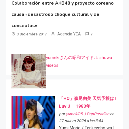
Colaboración entre AKB48 y proyecto coreano
causa «desastroso choque cultural y de
conceptos»
Agencia YEA
3 Diciembre 2017
7
yumekiさんの昭和アイドル showa
videos
「HQ」森尾由美 天気予報は I
Luv U 1983年
por
yumeki05 J-PopParadise
en
27 marzo 2026 a las 3:44
Yumi Morio / Tenkeyoho wa I