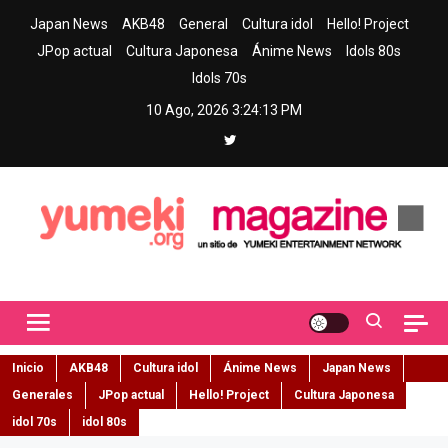
Skip
Japan News
AKB48
General
Cultura idol
Hello! Project
to
JPop actual
Cultura Japonesa
Ánime News
Idols 80s
content
Idols 70s
10 Ago, 2026
3:24:14 PM
Yumeki Magazine
Jpop y musica idol – Tu portal de jpop, movimiento idol y cultura
japonesa en español
Inicio
AKB48
Cultura idol
Ánime News
Japan News
Generales
JPop actual
Hello! Project
Cultura Japonesa
idol 70s
idol 80s