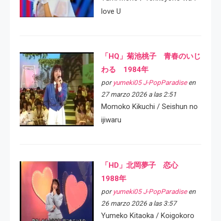
love U
「HQ」菊池桃子 青春のいじ
わる 1984年
por
yumeki05 J-PopParadise
en
27 marzo 2026 a las 2:51
Momoko Kikuchi / Seishun no
ijiwaru
「HD」北岡夢子 恋心
1988年
por
yumeki05 J-PopParadise
en
26 marzo 2026 a las 3:57
Yumeko Kitaoka / Koigokoro