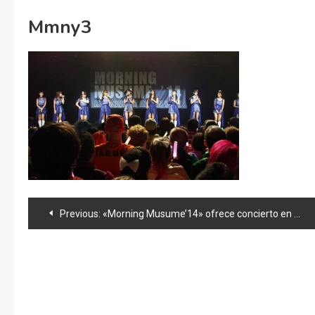
Mmny3
Navegación
Previous:
«Morning Musume’14» ofrece concierto en Nueva York
de
entradas