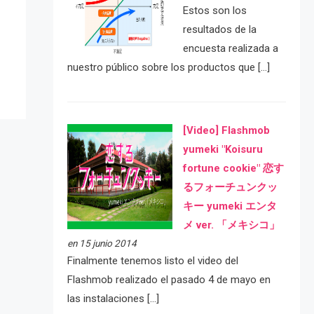
Estos son los
e
resultados de la
encuesta realizada a
nuestro público sobre los productos que […]
[Video] Flashmob
yumeki "Koisuru
fortune cookie" 恋す
るフォーチュンクッ
キー yumeki エンタ
メ ver. 「メキシコ」
en 15 junio 2014
Finalmente tenemos listo el video del
Flashmob realizado el pasado 4 de mayo en
las instalaciones […]