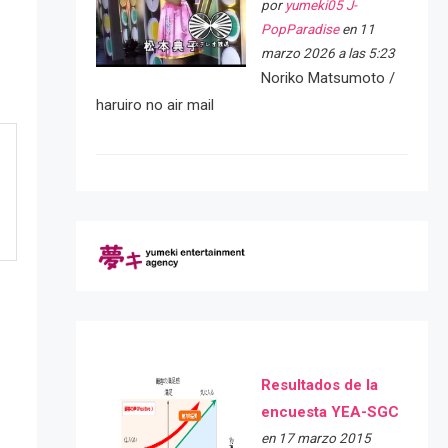
por
yumeki05 J-
PopParadise
en 11
marzo 2026 a las 5:23
Noriko Matsumoto /
haruiro no air mail
Resultados de la
encuesta YEA-SGC
en 17 marzo 2015