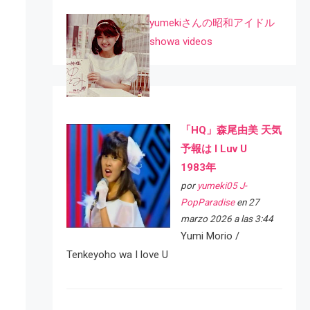
yumekiさんの昭和アイドル
showa videos
「HQ」森尾由美 天気
予報は I Luv U
1983年
por
yumeki05 J-
PopParadise
en 27
marzo 2026 a las 3:44
Yumi Morio /
Tenkeyoho wa I love U