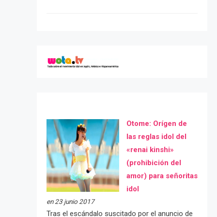
Otome: Orígen de
las reglas idol del
«renai kinshi»
(prohibición del
amor) para señoritas
idol
en 23 junio 2017
Tras el escándalo suscitado por el anuncio de