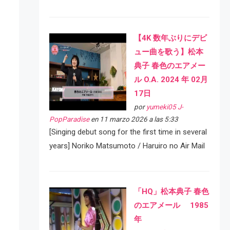
【4K 数年ぶりにデビ
ュー曲を歌う】松本
典子 春色のエアメー
ル O.A. 2024 年 02月
17日
por
yumeki05 J-
PopParadise
en 11 marzo 2026 a las 5:33
[Singing debut song for the first time in several
years] Noriko Matsumoto / Haruiro no Air Mail
「HQ」松本典子 春色
のエアメール 1985
年