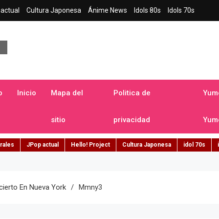
actual
Cultura Japonesa
Ánime News
Idols 80s
Idols 70s
a japonesa en español
o
Inicio
Mapa del
Politica de
Yume
sitio
privacidad
Yume
rales
JPop actual
Hello! Project
Cultura Japonesa
idol 70s
ierto En Nueva York
Mmny3