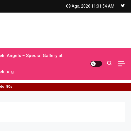
09 Ago, 2026
11:01:55 AM
ki Angels – Special Gallery at
ki.org
idol 80s