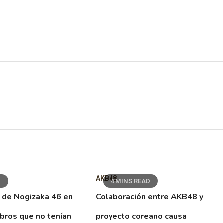
AKB48
D
4 MINS READ
 de Nogizaka 46 en
Colaboración entre AKB48 y
ibros que no tenían
proyecto coreano causa