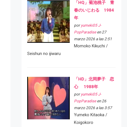
「HQ」菊池桃子 青
春のいじわる 1984
年
por
yumeki05 J-
PopParadise
en 27
marzo 2026 a las 2:51
Momoko Kikuchi /
Seishun no ijiwaru
「HD」北岡夢子 恋
心 1988年
por
yumeki05 J-
PopParadise
en 26
marzo 2026 a las 3:57
Yumeko Kitaoka /
Koigokoro