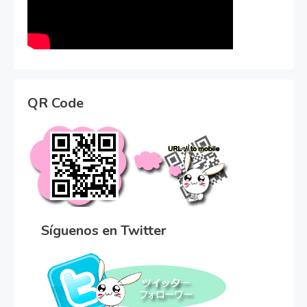
QR Code
Síguenos en Twitter