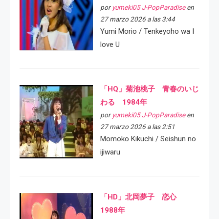
por
yumeki05 J-PopParadise
en
27 marzo 2026 a las 3:44
Yumi Morio / Tenkeyoho wa I
love U
「HQ」菊池桃子 青春のいじ
わる 1984年
por
yumeki05 J-PopParadise
en
27 marzo 2026 a las 2:51
Momoko Kikuchi / Seishun no
ijiwaru
「HD」北岡夢子 恋心
1988年