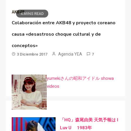
AKB48
4 MINS READ
Colaboración entre AKB48 y proyecto coreano
causa «desastroso choque cultural y de
conceptos»
Agencia YEA
3 Diciembre 2017
7
yumekiさんの昭和アイドル showa
videos
「HQ」森尾由美 天気予報は I
Luv U 1983年