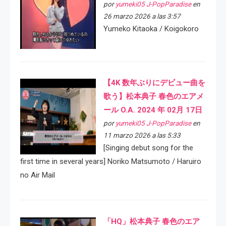
por
yumeki05 J-PopParadise
en
26 marzo 2026 a las 3:57
Yumeko Kitaoka / Koigokoro
【4K 数年ぶりにデビュー曲を
歌う】松本典子 春色のエアメ
ール O.A. 2024 年 02月 17日
por
yumeki05 J-PopParadise
en
11 marzo 2026 a las 5:33
[Singing debut song for the
first time in several years] Noriko Matsumoto / Haruiro
no Air Mail
「HQ」松本典子 春色のエア