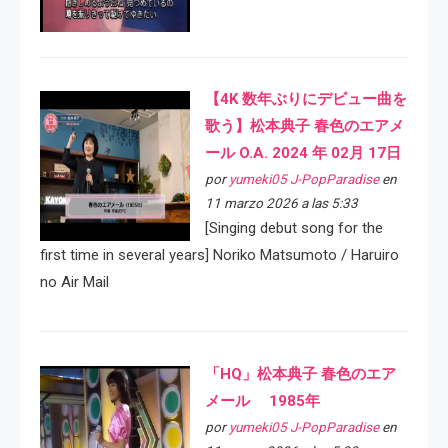
【4K 数年ぶりにデビュー曲を
歌う】松本典子 春色のエアメ
ール O.A. 2024 年 02月 17日
por
yumeki05 J-PopParadise
en
11 marzo 2026 a las 5:33
[Singing debut song for the
first time in several years] Noriko Matsumoto / Haruiro
no Air Mail
「HQ」松本典子 春色のエア
メール 1985年
por
yumeki05 J-PopParadise
en