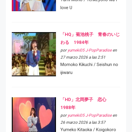
love U
「HQ」菊池桃子 青春のいじ
わる 1984年
por
yumeki05 J-PopParadise
en
27 marzo 2026 a las 2:51
Momoko Kikuchi / Seishun no
ijiwaru
「HD」北岡夢子 恋心
1988年
por
yumeki05 J-PopParadise
en
26 marzo 2026 a las 3:57
Yumeko Kitaoka / Koigokoro