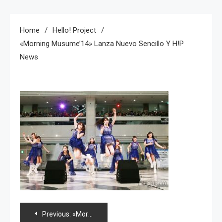
Home
Hello! Project
«Morning Musume’14» Lanza Nuevo Sencillo Y H!P
News
Navegación
Previous:
«Morning Musume’14» lanza nuevo sencillo y H!P news