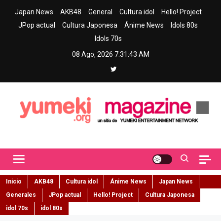
Skip
Japan News
AKB48
General
Cultura idol
Hello! Project
to
JPop actual
Cultura Japonesa
Ánime News
Idols 80s
content
Idols 70s
08 Ago, 2026
7:31:44 AM
Yumeki Magazine
Jpop y musica idol – Tu portal de jpop, movimiento idol y cultura
japonesa en español
Inicio
AKB48
Cultura idol
Ánime News
Japan News
Generales
JPop actual
Hello! Project
Cultura Japonesa
idol 70s
idol 80s