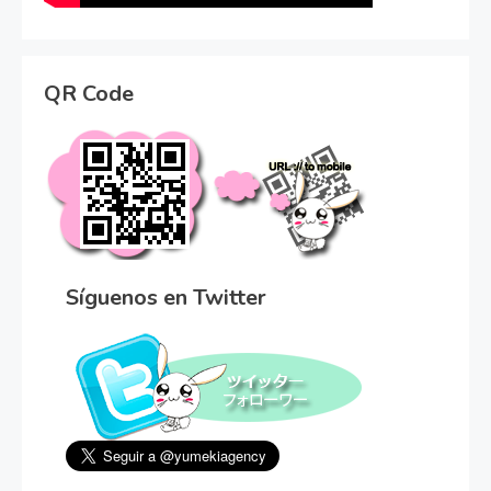
QR Code
Síguenos en Twitter