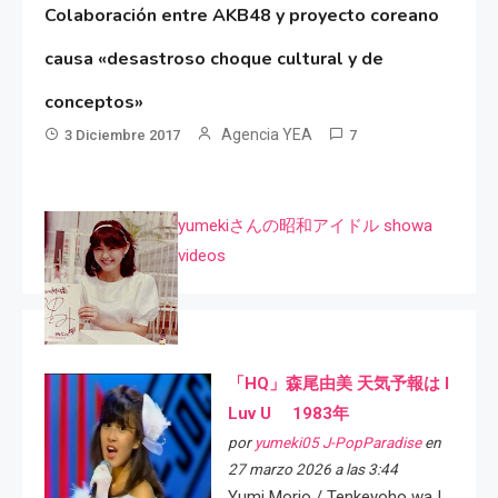
Colaboración entre AKB48 y proyecto coreano
causa «desastroso choque cultural y de
conceptos»
Agencia YEA
3 Diciembre 2017
7
yumekiさんの昭和アイドル showa
videos
「HQ」森尾由美 天気予報は I
Luv U 1983年
por
yumeki05 J-PopParadise
en
27 marzo 2026 a las 3:44
Yumi Morio / Tenkeyoho wa I