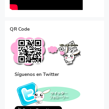
QR Code
Síguenos en Twitter