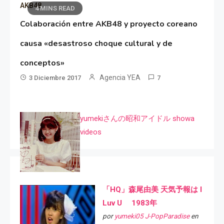
AKB48
4 MINS READ
Colaboración entre AKB48 y proyecto coreano
causa «desastroso choque cultural y de
conceptos»
Agencia YEA
3 Diciembre 2017
7
yumekiさんの昭和アイドル showa
videos
「HQ」森尾由美 天気予報は I
Luv U 1983年
por
yumeki05 J-PopParadise
en