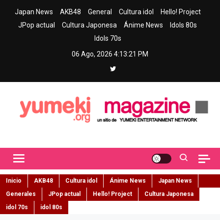
Skip
Japan News
AKB48
General
Cultura idol
Hello! Project
to
JPop actual
Cultura Japonesa
Ánime News
Idols 80s
content
Idols 70s
06 Ago, 2026
4:13:22 PM
Yumeki Magazine
Jpop y musica idol – Tu portal de jpop, movimiento idol y cultura
japonesa en español
Inicio
AKB48
Cultura idol
Ánime News
Japan News
Generales
JPop actual
Hello! Project
Cultura Japonesa
idol 70s
idol 80s