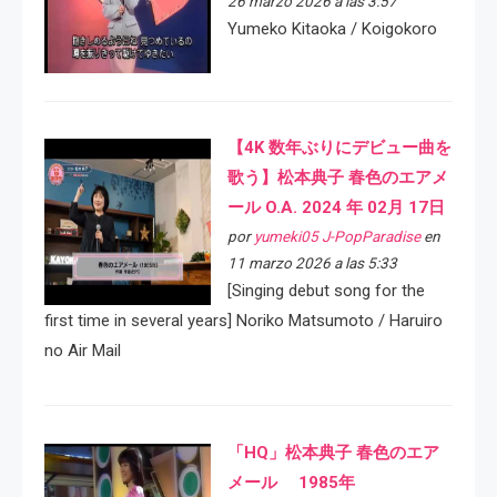
26 marzo 2026 a las 3:57
Yumeko Kitaoka / Koigokoro
【4K 数年ぶりにデビュー曲を
歌う】松本典子 春色のエアメ
ール O.A. 2024 年 02月 17日
por
yumeki05 J-PopParadise
en
11 marzo 2026 a las 5:33
[Singing debut song for the
first time in several years] Noriko Matsumoto / Haruiro
no Air Mail
「HQ」松本典子 春色のエア
メール 1985年