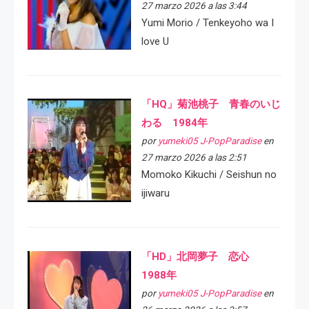
27 marzo 2026 a las 3:44
Yumi Morio / Tenkeyoho wa I
love U
「HQ」菊池桃子 青春のいじ
わる 1984年
por
yumeki05 J-PopParadise
en
27 marzo 2026 a las 2:51
Momoko Kikuchi / Seishun no
ijiwaru
「HD」北岡夢子 恋心
1988年
por
yumeki05 J-PopParadise
en