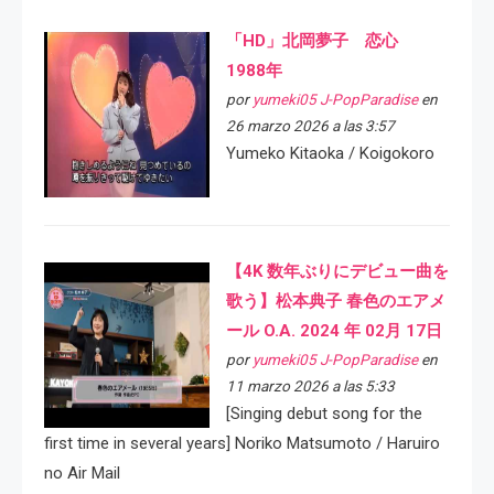
「HD」北岡夢子 恋心
1988年
por
yumeki05 J-PopParadise
en
26 marzo 2026 a las 3:57
Yumeko Kitaoka / Koigokoro
【4K 数年ぶりにデビュー曲を
歌う】松本典子 春色のエアメ
ール O.A. 2024 年 02月 17日
por
yumeki05 J-PopParadise
en
11 marzo 2026 a las 5:33
[Singing debut song for the
first time in several years] Noriko Matsumoto / Haruiro
no Air Mail