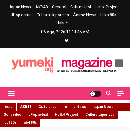
Skip
Japan News
AKB48
General
Cultura idol
Hello! Project
to
JPop actual
Cultura Japonesa
Ánime News
Idols 80s
content
Idols 70s
06 Ago, 2026
11:14:46 AM
Yumeki Magazine
Jpop y musica idol – Tu portal de jpop, movimiento idol y cultura
japonesa en español
Inicio
AKB48
Cultura idol
Ánime News
Japan News
Generales
JPop actual
Hello! Project
Cultura Japonesa
idol 70s
idol 80s