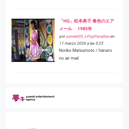
「HQ」松本典子 春色のエア
メール 1985年
por
yumeki05 J-PopParadise
en
11 marzo 2026 a las 5:23
Noriko Matsumoto / haruiro
no air mail