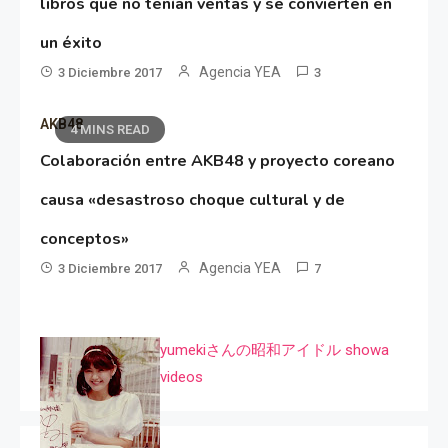
libros que no tenían ventas y se convierten en
un éxito
Agencia YEA
3 Diciembre 2017
3
AKB48
4 MINS READ
Colaboración entre AKB48 y proyecto coreano
causa «desastroso choque cultural y de
conceptos»
Agencia YEA
3 Diciembre 2017
7
yumekiさんの昭和アイドル showa
videos