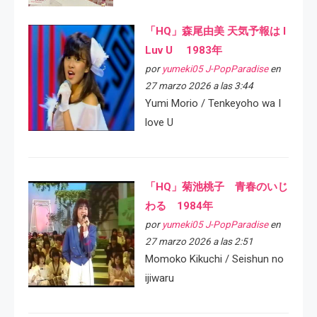
「HQ」森尾由美 天気予報は I
Luv U 1983年
por
yumeki05 J-PopParadise
en
27 marzo 2026 a las 3:44
Yumi Morio / Tenkeyoho wa I
love U
「HQ」菊池桃子 青春のいじ
わる 1984年
por
yumeki05 J-PopParadise
en
27 marzo 2026 a las 2:51
Momoko Kikuchi / Seishun no
ijiwaru