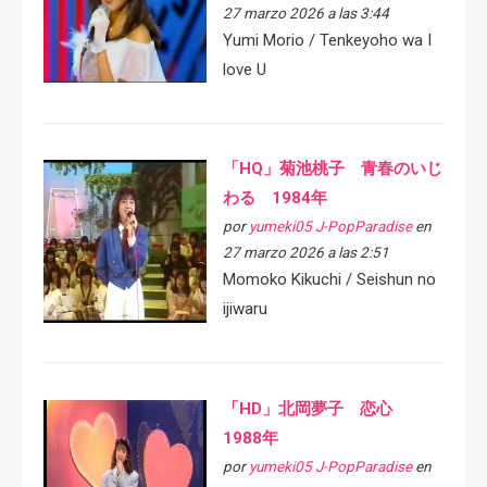
27 marzo 2026 a las 3:44
Yumi Morio / Tenkeyoho wa I
love U
「HQ」菊池桃子 青春のいじ
わる 1984年
por
yumeki05 J-PopParadise
en
27 marzo 2026 a las 2:51
Momoko Kikuchi / Seishun no
ijiwaru
「HD」北岡夢子 恋心
1988年
por
yumeki05 J-PopParadise
en