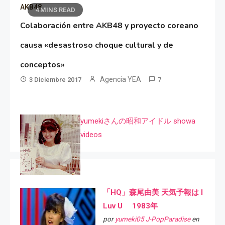
AKB48
4 MINS READ
Colaboración entre AKB48 y proyecto coreano
causa «desastroso choque cultural y de
conceptos»
Agencia YEA
3 Diciembre 2017
7
yumekiさんの昭和アイドル showa
videos
「HQ」森尾由美 天気予報は I
Luv U 1983年
por
yumeki05 J-PopParadise
en