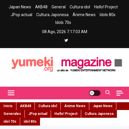
Skip
Japan News
AKB48
General
Cultura idol
Hello! Project
to
JPop actual
Cultura Japonesa
Ánime News
Idols 80s
content
Idols 70s
08 Ago, 2026
7:17:04 AM
Yumeki Magazine
Jpop y musica idol – Tu portal de jpop, movimiento idol y cultura
japonesa en español
Inicio
AKB48
Cultura idol
Ánime News
Japan News
Generales
JPop actual
Hello! Project
Cultura Japonesa
idol 70s
idol 80s