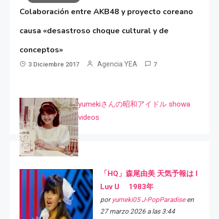
Colaboración entre AKB48 y proyecto coreano
causa «desastroso choque cultural y de
conceptos»
Agencia YEA
3 Diciembre 2017
7
yumekiさんの昭和アイドル showa
videos
「HQ」森尾由美 天気予報は I
Luv U 1983年
por
yumeki05 J-PopParadise
en
27 marzo 2026 a las 3:44