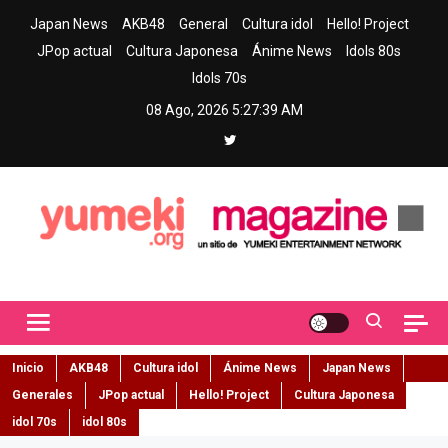
Skip
Japan News
AKB48
General
Cultura idol
Hello! Project
to
JPop actual
Cultura Japonesa
Ánime News
Idols 80s
content
Idols 70s
08 Ago, 2026
5:27:40 AM
Yumeki Magazine
Jpop y musica idol – Tu portal de jpop, movimiento idol y cultura
japonesa en español
Inicio
AKB48
Cultura idol
Ánime News
Japan News
Generales
JPop actual
Hello! Project
Cultura Japonesa
idol 70s
idol 80s