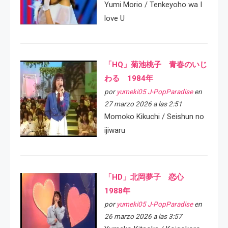
Yumi Morio / Tenkeyoho wa I
love U
「HQ」菊池桃子 青春のいじ
わる 1984年
por
yumeki05 J-PopParadise
en
27 marzo 2026 a las 2:51
Momoko Kikuchi / Seishun no
ijiwaru
「HD」北岡夢子 恋心
1988年
por
yumeki05 J-PopParadise
en
26 marzo 2026 a las 3:57