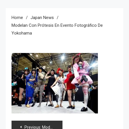
Home
Japan News
Modelan Con Prótesis En Evento Fotográfico De
Yokohama
Navegación
Previous:
Modelan con prótesis en evento fotográfico de Yokohama