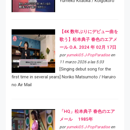
Yumeko Kitaoka / Koigokoro
【4K 数年ぶりにデビュー曲を
歌う】松本典子 春色のエアメ
ール O.A. 2024 年 02月 17日
por
yumeki05 J-PopParadise
en
11 marzo 2026 a las 5:33
[Singing debut song for the
first time in several years] Noriko Matsumoto / Haruiro
no Air Mail
「HQ」松本典子 春色のエア
メール 1985年
por
yumeki05 J-PopParadise
en