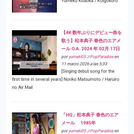
Yumeko Kitaoka / Koigokoro
【4K 数年ぶりにデビュー曲を
歌う】松本典子 春色のエアメ
ール O.A. 2024 年 02月 17日
por
yumeki05 J-PopParadise
en
11 marzo 2026 a las 5:33
[Singing debut song for the
first time in several years] Noriko Matsumoto / Haruiro
no Air Mail
「HQ」松本典子 春色のエア
メール 1985年
por
yumeki05 J-PopParadise
en