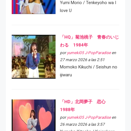
Yumi Morio / Tenkeyoho wa I
love U
「HQ」菊池桃子 青春のいじ
わる 1984年
por
yumeki05 J-PopParadise
en
27 marzo 2026 a las 2:51
Momoko Kikuchi / Seishun no
ijiwaru
「HD」北岡夢子 恋心
1988年
por
yumeki05 J-PopParadise
en
26 marzo 2026 a las 3:57