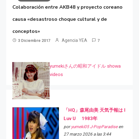
Colaboración entre AKB48 y proyecto coreano
causa «desastroso choque cultural y de
conceptos»
Agencia YEA
3 Diciembre 2017
7
yumekiさんの昭和アイドル showa
videos
「HQ」森尾由美 天気予報は I
Luv U 1983年
por
yumeki05 J-PopParadise
en
27 marzo 2026 a las 3:44