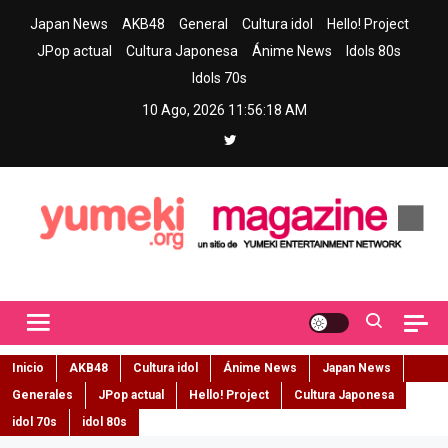
Skip
Japan News
AKB48
General
Cultura idol
Hello! Project
to
JPop actual
Cultura Japonesa
Ánime News
Idols 80s
content
Idols 70s
10 Ago, 2026
11:56:19 AM
Yumeki Magazine
Jpop y musica idol – Tu portal de jpop, movimiento idol y cultura
japonesa en español
Inicio
AKB48
Cultura idol
Ánime News
Japan News
Generales
JPop actual
Hello! Project
Cultura Japonesa
idol 70s
idol 80s