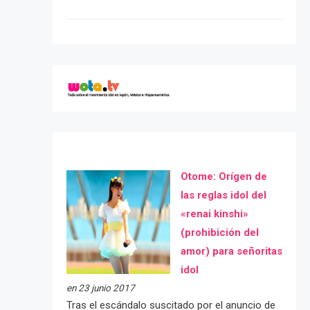
Otome: Orígen de
las reglas idol del
«renai kinshi»
(prohibición del
amor) para señoritas
idol
en 23 junio 2017
Tras el escándalo suscitado por el anuncio de