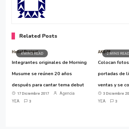
Related Posts
Hello! Project
AKB48
4 MINS READ
2 MINS REA
Integrantes originales de Morning
Colocan fotos
Musume se reúnen 20 años
portadas de l
después para cantar tema debut
ventas y se co
Agencia
17 Diciembre 2017
3 Diciembre 2
YEA
YEA
3
3