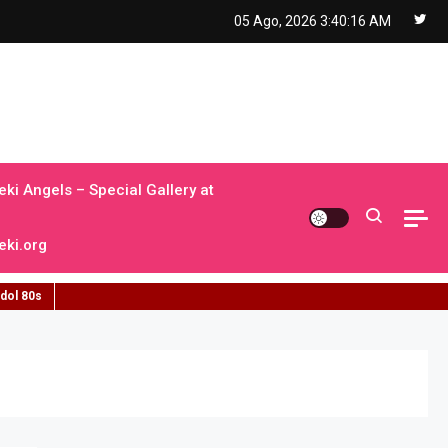
05 Ago, 2026
3:40:17 AM
ki Angels – Special Gallery at
ki.org
idol 80s