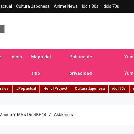
actual
Cultura Japonesa
Ánime News
Idols 80s
Idols 70s
a japonesa en español
o
Inicio
Mapa del
Politica de
Yume
sitio
privacidad
Yume
rales
JPop actual
Hello! Project
Cultura Japonesa
idol 70s
, Maeda Y MVs De SKE48
Akbkamis