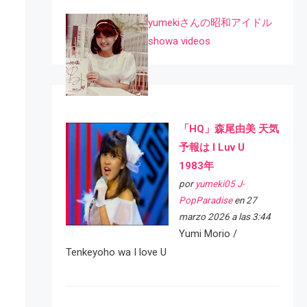
yumekiさんの昭和アイドル
showa videos
「HQ」森尾由美 天気
予報は I Luv U
1983年
por
yumeki05 J-
PopParadise
en 27
marzo 2026 a las 3:44
Yumi Morio /
Tenkeyoho wa I love U