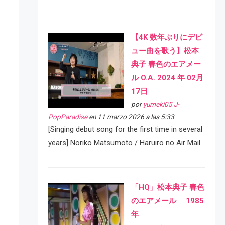
【4K 数年ぶりにデビ
ュー曲を歌う】松本
典子 春色のエアメー
ル O.A. 2024 年 02月
17日
por
yumeki05 J-
PopParadise
en 11 marzo 2026 a las 5:33
[Singing debut song for the first time in several
years] Noriko Matsumoto / Haruiro no Air Mail
「HQ」松本典子 春色
のエアメール 1985
年