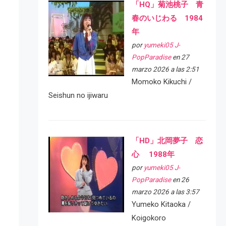
「HQ」菊池桃子 青
春のいじわる 1984
年
por
yumeki05 J-
PopParadise
en 27
marzo 2026 a las 2:51
Momoko Kikuchi /
Seishun no ijiwaru
「HD」北岡夢子 恋
心 1988年
por
yumeki05 J-
PopParadise
en 26
marzo 2026 a las 3:57
Yumeko Kitaoka /
Koigokoro