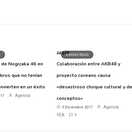
AKB48
D
4 MINS READ
 de Nogizaka 46 en
Colaboración entre AKB48 y
ibros que no tenían
proyecto coreano causa
nvierten en un éxito
«desastroso choque cultural y d
Agencia
017
conceptos»
Agencia
3 Diciembre 2017
YEA
7