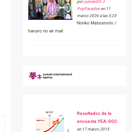
por
yumeki05 J-
PopParadise
en 11
marzo 2026 a las 5:23
Noriko Matsumoto /
haruiro no air mail
Resultados de la
encuesta YEA-SGC
en 17 marzo 2015