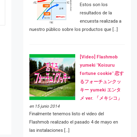
Estos son los
resultados de la
encuesta realizada a
nuestro público sobre los productos que […]
[Video] Flashmob
yumeki "Koisuru
fortune cookie" 恋す
るフォーチュンクッ
e
キー yumeki エンタ
メ ver. 「メキシコ」
en 15 junio 2014
Finalmente tenemos listo el video del
Flashmob realizado el pasado 4 de mayo en
las instalaciones […]