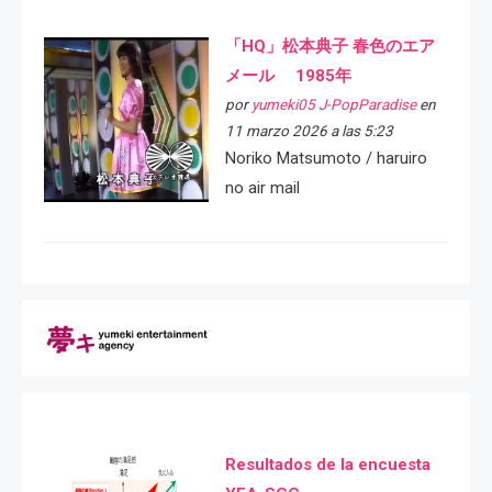
「HQ」松本典子 春色のエア
メール 1985年
por
yumeki05 J-PopParadise
en
11 marzo 2026 a las 5:23
Noriko Matsumoto / haruiro
no air mail
Resultados de la encuesta