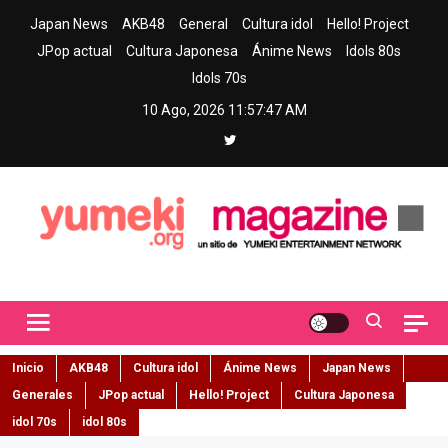
Skip
Japan News
AKB48
General
Cultura idol
Hello! Project
to
JPop actual
Cultura Japonesa
Ánime News
Idols 80s
content
Idols 70s
10 Ago, 2026
11:57:48 AM
Yumeki Magazine
Jpop y musica idol – Tu portal de jpop, movimiento idol y cultura
japonesa en español
Inicio
AKB48
Cultura idol
Ánime News
Japan News
Generales
JPop actual
Hello! Project
Cultura Japonesa
idol 70s
idol 80s