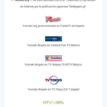
-- Yumeki.org --
ha sido calificado como el "Healthiest J-Pop fansite"
en Internet, por la publicación japonesa "Seekjapan.jp".
Yumeki.org, promocionado en FiestaTV de España
Yumeki Angels en CadenaTres TV, Mexico
Yumeki Angels en TV Azteca 13 HDTV Mexico.
Yumeki Angels en TV Tokyo (Ch 7 digital)