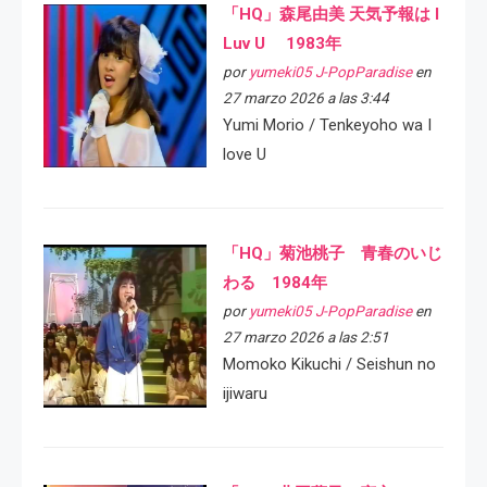
「HQ」森尾由美 天気予報は I
Luv U 1983年
por
yumeki05 J-PopParadise
en
27 marzo 2026 a las 3:44
Yumi Morio / Tenkeyoho wa I
love U
「HQ」菊池桃子 青春のいじ
わる 1984年
por
yumeki05 J-PopParadise
en
27 marzo 2026 a las 2:51
Momoko Kikuchi / Seishun no
ijiwaru