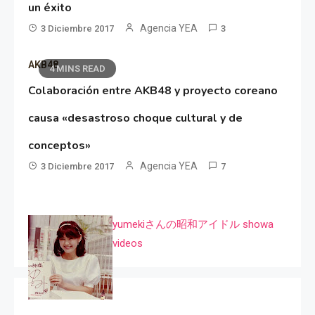
un éxito
Agencia YEA
3 Diciembre 2017
3
AKB48
4 MINS READ
Colaboración entre AKB48 y proyecto coreano
causa «desastroso choque cultural y de
conceptos»
Agencia YEA
3 Diciembre 2017
7
yumekiさんの昭和アイドル showa
videos