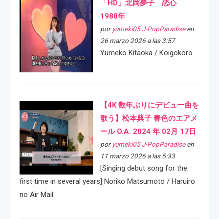
「HD」北岡夢子 恋心
1988年
por
yumeki05 J-PopParadise
en
26 marzo 2026 a las 3:57
Yumeko Kitaoka / Koigokoro
【4K 数年ぶりにデビュー曲を
歌う】松本典子 春色のエアメ
ール O.A. 2024 年 02月 17日
por
yumeki05 J-PopParadise
en
11 marzo 2026 a las 5:33
[Singing debut song for the
first time in several years] Noriko Matsumoto / Haruiro
no Air Mail