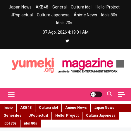
Skip
Japan News
AKB48
General
Cultura idol
Hello! Project
to
JPop actual
Cultura Japonesa
Ánime News
Idols 80s
content
Idols 70s
07 Ago, 2026
4:19:02 AM
Yumeki Magazine
Jpop y musica idol – Tu portal de jpop, movimiento idol y cultura
japonesa en español
Inicio
AKB48
Cultura idol
Ánime News
Japan News
Generales
JPop actual
Hello! Project
Cultura Japonesa
idol 70s
idol 80s