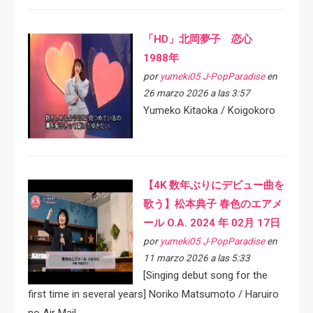
「HD」北岡夢子 恋心
1988年
por
yumeki05 J-PopParadise
en
26 marzo 2026 a las 3:57
Yumeko Kitaoka / Koigokoro
【4K 数年ぶりにデビュー曲を
歌う】松本典子 春色のエアメ
ール O.A. 2024 年 02月 17日
por
yumeki05 J-PopParadise
en
11 marzo 2026 a las 5:33
[Singing debut song for the
first time in several years] Noriko Matsumoto / Haruiro