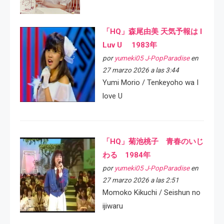
「HQ」森尾由美 天気予報は I
Luv U 1983年
por
yumeki05 J-PopParadise
en
27 marzo 2026 a las 3:44
Yumi Morio / Tenkeyoho wa I
love U
「HQ」菊池桃子 青春のいじ
わる 1984年
por
yumeki05 J-PopParadise
en
27 marzo 2026 a las 2:51
Momoko Kikuchi / Seishun no
ijiwaru