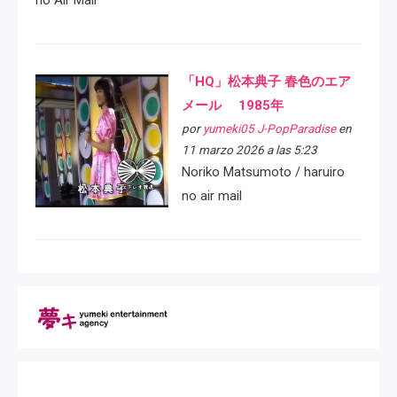
no Air Mail
「HQ」松本典子 春色のエア
メール 1985年
por
yumeki05 J-PopParadise
en
11 marzo 2026 a las 5:23
Noriko Matsumoto / haruiro
no air mail