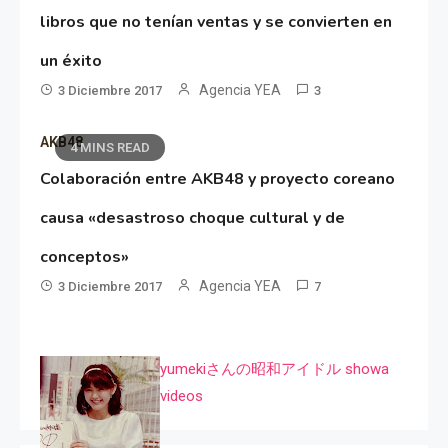
libros que no tenían ventas y se convierten en
un éxito
Agencia YEA
3 Diciembre 2017
3
AKB48
4 MINS READ
Colaboración entre AKB48 y proyecto coreano
causa «desastroso choque cultural y de
conceptos»
Agencia YEA
3 Diciembre 2017
7
yumekiさんの昭和アイドル showa
videos