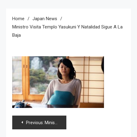
Home
Japan News
Ministro Visita Templo Yasukuni Y Natalidad Sigue A La
Baja
Navegación
Previous:
Ministro visita templo Yasukuni y natalidad sigue a la baja
de