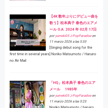
【4K 数年ぶりにデビュー曲を
歌う】松本典子 春色のエアメ
ール O.A. 2024 年 02月 17日
por
yumeki05 J-PopParadise
en
11 marzo 2026 a las 5:33
[Singing debut song for the
first time in several years] Noriko Matsumoto / Haruiro
no Air Mail
「HQ」松本典子 春色のエア
メール 1985年
por
yumeki05 J-PopParadise
en
11 marzo 2026 a las 5:23
Noriko Matsumoto / haruiro