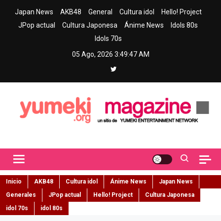
Skip
Japan News
AKB48
General
Cultura idol
Hello! Project
to
JPop actual
Cultura Japonesa
Ánime News
Idols 80s
content
Idols 70s
05 Ago, 2026
3:49:48 AM
Yumeki Magazine
Jpop y musica idol – Tu portal de jpop, movimiento idol y cultura
japonesa en español
Inicio
AKB48
Cultura idol
Ánime News
Japan News
Generales
JPop actual
Hello! Project
Cultura Japonesa
idol 70s
idol 80s