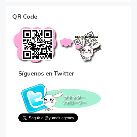
QR Code
Síguenos en Twitter