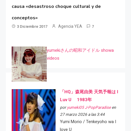
causa «desastroso choque cultural y de
conceptos»
Agencia YEA
3 Diciembre 2017
7
yumekiさんの昭和アイドル showa
videos
「HQ」森尾由美 天気予報は I
Luv U 1983年
por
yumeki05 J-PopParadise
en
27 marzo 2026 a las 3:44
Yumi Morio / Tenkeyoho wa I
love U