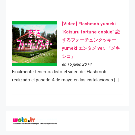
[Video] Flashmob yumeki
"Koisuru fortune cookie" 恋
するフォーチュンクッキー
yumeki エンタメ ver. 「メキ
シコ」
en 15 junio 2014
Finalmente tenemos listo el video del Flashmob
realizado el pasado 4 de mayo en las instalaciones […]