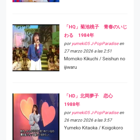
「HQ」菊池桃子 青春のいじ
わる 1984年
por
yumeki05 J-PopParadise
en
27 marzo 2026 a las 2:51
Momoko Kikuchi / Seishun no
ijiwaru
「HD」北岡夢子 恋心
1988年
por
yumeki05 J-PopParadise
en
26 marzo 2026 a las 3:57
Yumeko Kitaoka / Koigokoro