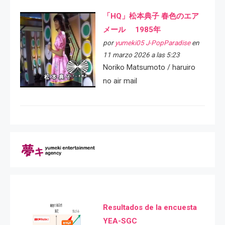
「HQ」松本典子 春色のエア
メール 1985年
por
yumeki05 J-PopParadise
en
11 marzo 2026 a las 5:23
Noriko Matsumoto / haruiro
no air mail
Resultados de la encuesta
YEA-SGC