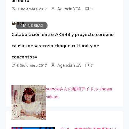
un éxito
Agencia YEA
3 Diciembre 2017
3
AKB48
4 MINS READ
Colaboración entre AKB48 y proyecto coreano
causa «desastroso choque cultural y de
conceptos»
Agencia YEA
3 Diciembre 2017
7
yumekiさんの昭和アイドル showa
videos