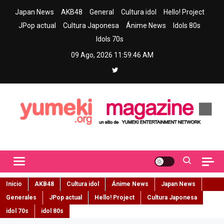
Skip
Japan News
AKB48
General
Cultura idol
Hello! Project
to
JPop actual
Cultura Japonesa
Ánime News
Idols 80s
content
Idols 70s
09 Ago, 2026
11:59:47 AM
Yumeki Magazine
Jpop y musica idol – Tu portal de jpop, movimiento idol y cultura
japonesa en español
Inicio
AKB48
Cultura idol
Ánime News
Japan News
Generales
JPop actual
Hello! Project
Cultura Japonesa
idol 70s
idol 80s