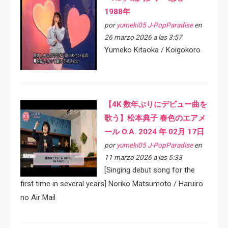
1988年
por
yumeki05 J-PopParadise
en
26 marzo 2026 a las 3:57
Yumeko Kitaoka / Koigokoro
【4K 数年ぶりにデビュー曲を
歌う】松本典子 春色のエアメ
ール O.A. 2024 年 02月 17日
por
yumeki05 J-PopParadise
en
11 marzo 2026 a las 5:33
[Singing debut song for the
first time in several years] Noriko Matsumoto / Haruiro
no Air Mail