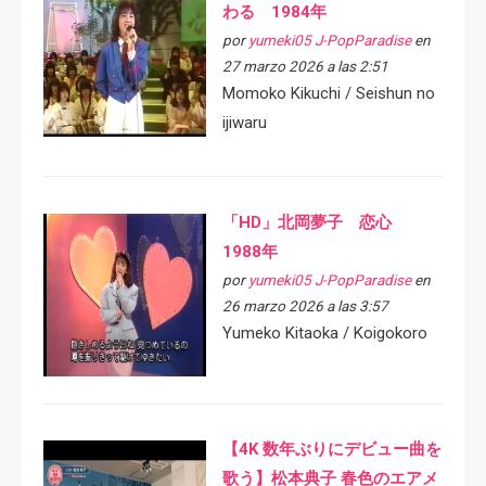
わる 1984年
por
yumeki05 J-PopParadise
en
27 marzo 2026 a las 2:51
Momoko Kikuchi / Seishun no
ijiwaru
「HD」北岡夢子 恋心
1988年
por
yumeki05 J-PopParadise
en
26 marzo 2026 a las 3:57
Yumeko Kitaoka / Koigokoro
【4K 数年ぶりにデビュー曲を
歌う】松本典子 春色のエアメ