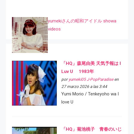
yumekiさんの昭和アイドル showa
videos
「HQ」森尾由美 天気予報は I
Luv U 1983年
por
yumeki05 J-PopParadise
en
27 marzo 2026 a las 3:44
Yumi Morio / Tenkeyoho wa I
love U
「HQ」菊池桃子 青春のいじ