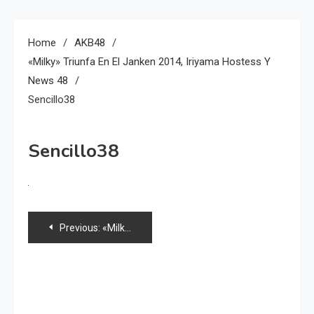
Home
AKB48
«Milky» Triunfa En El Janken 2014, Iriyama Hostess Y
News 48
Sencillo38
Sencillo38
Navegación
Previous:
«Milky» triunfa en el Janken 2014, Iriyama Hostess y news 48
de
entradas