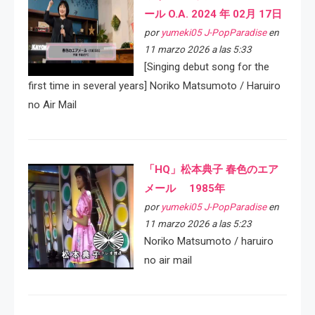
ール O.A. 2024 年 02月 17日
por
yumeki05 J-PopParadise
en
11 marzo 2026 a las 5:33
[Singing debut song for the
first time in several years] Noriko Matsumoto / Haruiro
no Air Mail
「HQ」松本典子 春色のエア
メール 1985年
por
yumeki05 J-PopParadise
en
11 marzo 2026 a las 5:23
Noriko Matsumoto / haruiro
no air mail