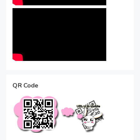
QR Code