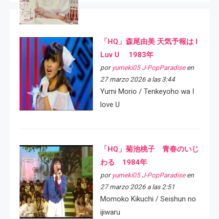
「HQ」森尾由美 天気予報は I
Luv U 1983年
por
yumeki05 J-PopParadise
en
27 marzo 2026 a las 3:44
Yumi Morio / Tenkeyoho wa I
love U
「HQ」菊池桃子 青春のいじ
わる 1984年
por
yumeki05 J-PopParadise
en
27 marzo 2026 a las 2:51
Momoko Kikuchi / Seishun no
ijiwaru