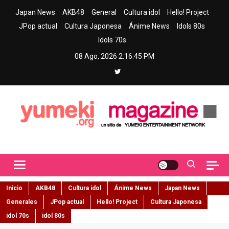
Skip
Japan News
AKB48
General
Cultura idol
Hello! Project
to
JPop actual
Cultura Japonesa
Ánime News
Idols 80s
content
Idols 70s
08 Ago, 2026
2:16:46 PM
Yumeki Magazine
Jpop y musica idol – Tu portal de jpop, movimiento idol y cultura
japonesa en español
Inicio
AKB48
Cultura idol
Ánime News
Japan News
Generales
JPop actual
Hello! Project
Cultura Japonesa
idol 70s
idol 80s