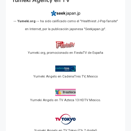
Yumeki Agency en TV
-- Yumeki.org --
ha sido calificado como el "Healthiest J-Pop fansite"
en Internet, por la publicación japonesa "Seekjapan.jp".
Yumeki.org, promocionado en FiestaTV de España
Yumeki Angels en CadenaTres TV, Mexico
Yumeki Angels en TV Azteca 13 HDTV Mexico.
Yumeki Angels en TV Tokyo (Ch 7 digital)