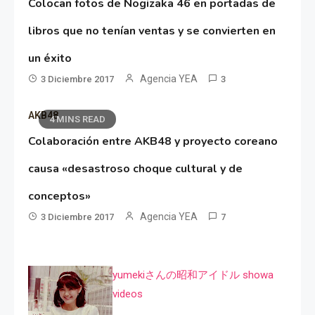
Colocan fotos de Nogizaka 46 en portadas de
libros que no tenían ventas y se convierten en
un éxito
Agencia YEA
3 Diciembre 2017
3
AKB48
4 MINS READ
Colaboración entre AKB48 y proyecto coreano
causa «desastroso choque cultural y de
conceptos»
Agencia YEA
3 Diciembre 2017
7
yumekiさんの昭和アイドル showa
videos