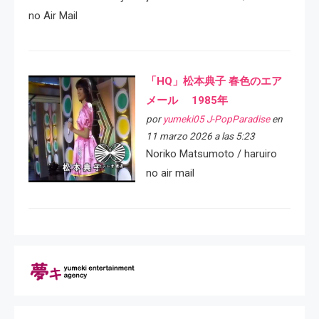
no Air Mail
「HQ」松本典子 春色のエア
メール 1985年
por
yumeki05 J-PopParadise
en
11 marzo 2026 a las 5:23
Noriko Matsumoto / haruiro
no air mail