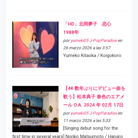
「HD」北岡夢子 恋心
1988年
por
yumeki05 J-PopParadise
en
26 marzo 2026 a las 3:57
Yumeko Kitaoka / Koigokoro
【4K 数年ぶりにデビュー曲を
歌う】松本典子 春色のエアメ
ール O.A. 2024 年 02月 17日
por
yumeki05 J-PopParadise
en
11 marzo 2026 a las 5:33
[Singing debut song for the
first time in several years] Noriko Matsumoto / Haruiro