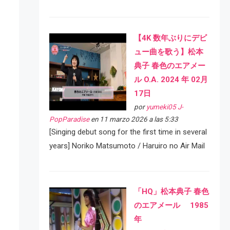
【4K 数年ぶりにデビ
ュー曲を歌う】松本
典子 春色のエアメー
ル O.A. 2024 年 02月
17日
por
yumeki05 J-
PopParadise
en 11 marzo 2026 a las 5:33
[Singing debut song for the first time in several
years] Noriko Matsumoto / Haruiro no Air Mail
「HQ」松本典子 春色
のエアメール 1985
年