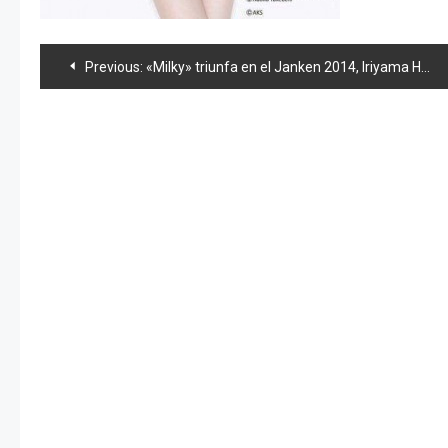
Navegación
Previous:
«Milky» triunfa en el Janken 2014, Iriyama Hostess y news 48
de
entradas