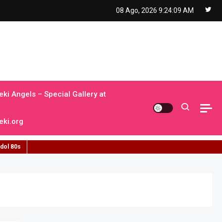
08 Ago, 2026
9:24:10 AM
ki Angels – Special Gallery at
ki.org
idol 80s