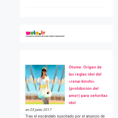
Otome: Orígen de
las reglas idol del
«renai kinshi»
(prohibición del
amor) para señoritas
idol
en 23 junio 2017
Tras el escándalo suscitado por el anuncio de