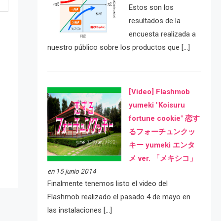
Estos son los
resultados de la
encuesta realizada a
nuestro público sobre los productos que […]
[Video] Flashmob
yumeki "Koisuru
e
fortune cookie" 恋す
るフォーチュンクッ
キー yumeki エンタ
メ ver. 「メキシコ」
en 15 junio 2014
Finalmente tenemos listo el video del
Flashmob realizado el pasado 4 de mayo en
las instalaciones […]