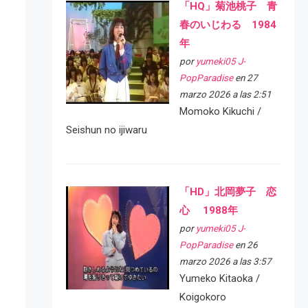
「HQ」菊池桃子 青
春のいじわる 1984
年
por
yumeki05 J-
PopParadise
en 27
marzo 2026 a las 2:51
Momoko Kikuchi /
Seishun no ijiwaru
「HD」北岡夢子 恋
心 1988年
por
yumeki05 J-
PopParadise
en 26
marzo 2026 a las 3:57
Yumeko Kitaoka /
Koigokoro