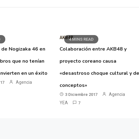
AKB48
D
4 MINS READ
 de Nogizaka 46 en
Colaboración entre AKB48 y
ibros que no tenían
proyecto coreano causa
nvierten en un éxito
«desastroso choque cultural y d
Agencia
017
conceptos»
Agencia
3 Diciembre 2017
YEA
7