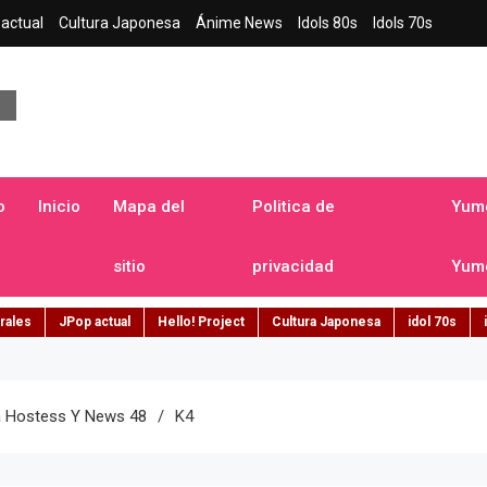
actual
Cultura Japonesa
Ánime News
Idols 80s
Idols 70s
a japonesa en español
o
Inicio
Mapa del
Politica de
Yume
sitio
privacidad
Yume
rales
JPop actual
Hello! Project
Cultura Japonesa
idol 70s
ma Hostess Y News 48
K4