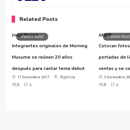
Related Posts
Hello! Project
AKB48
4 MINS READ
2 MINS REA
Integrantes originales de Morning
Colocan fotos
Musume se reúnen 20 años
portadas de l
después para cantar tema debut
ventas y se co
Agencia
17 Diciembre 2017
3 Diciembre 2
YEA
YEA
3
3