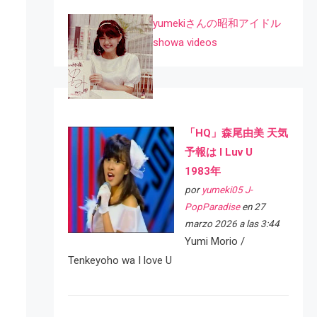
yumekiさんの昭和アイドル
showa videos
「HQ」森尾由美 天気
予報は I Luv U
1983年
por
yumeki05 J-
PopParadise
en 27
marzo 2026 a las 3:44
Yumi Morio /
Tenkeyoho wa I love U