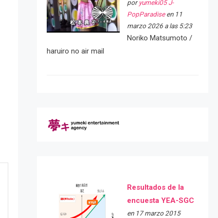
por
yumeki05 J-
PopParadise
en 11
marzo 2026 a las 5:23
Noriko Matsumoto /
haruiro no air mail
Resultados de la
encuesta YEA-SGC
en 17 marzo 2015