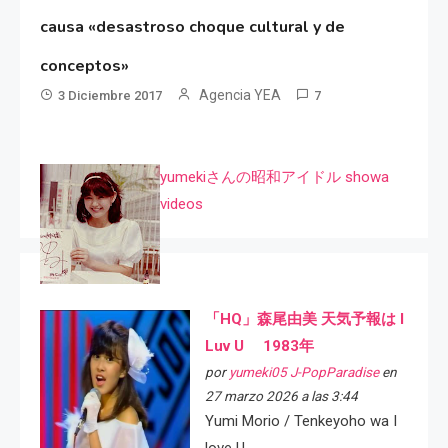
causa «desastroso choque cultural y de
conceptos»
Agencia YEA
3 Diciembre 2017
7
yumekiさんの昭和アイドル showa
videos
「HQ」森尾由美 天気予報は I
Luv U 1983年
por
yumeki05 J-PopParadise
en
27 marzo 2026 a las 3:44
Yumi Morio / Tenkeyoho wa I
love U