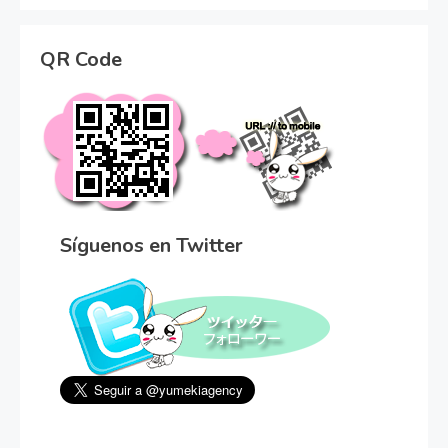
QR Code
Síguenos en Twitter