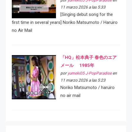
por
yumeki05 J-PopParadise
en
11 marzo 2026 a las 5:33
[Singing debut song for the
first time in several years] Noriko Matsumoto / Haruiro
no Air Mail
「HQ」松本典子 春色のエア
メール 1985年
por
yumeki05 J-PopParadise
en
11 marzo 2026 a las 5:23
Noriko Matsumoto / haruiro
no air mail