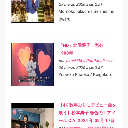
27 marzo 2026 a las 2:51
Momoko Kikuchi / Seishun no
ijiwaru
「HD」北岡夢子 恋心
1988年
por
yumeki05 J-PopParadise
en
26 marzo 2026 a las 3:57
Yumeko Kitaoka / Koigokoro
【4K 数年ぶりにデビュー曲を
歌う】松本典子 春色のエアメ
ール O.A. 2024 年 02月 17日