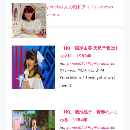
yumekiさんの昭和アイドル showa
videos
「HQ」森尾由美 天気予報は I
Luv U 1983年
por
yumeki05 J-PopParadise
en
27 marzo 2026 a las 3:44
Yumi Morio / Tenkeyoho wa I
love U
「HQ」菊池桃子 青春のいじ
わる 1984年
por
yumeki05 J-PopParadise
en