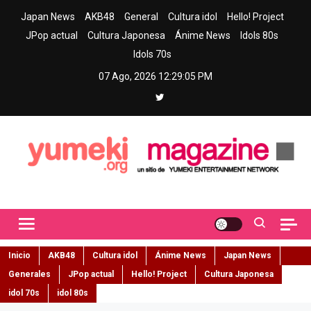
Skip
Japan News
AKB48
General
Cultura idol
Hello! Project
to
JPop actual
Cultura Japonesa
Ánime News
Idols 80s
content
Idols 70s
07 Ago, 2026
12:29:06 PM
Yumeki Magazine
Jpop y musica idol – Tu portal de jpop, movimiento idol y cultura
japonesa en español
Inicio
AKB48
Cultura idol
Ánime News
Japan News
Generales
JPop actual
Hello! Project
Cultura Japonesa
idol 70s
idol 80s